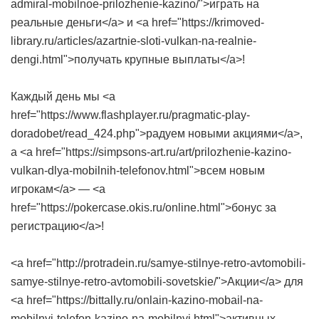
admiral-mobilnoe-prilozhenie-kazino/">играть на
реальные деньги</a> и <a href="https://krimoved-
library.ru/articles/azartnie-sloti-vulkan-na-realnie-
dengi.html">получать крупные выплаты</a>!
Каждый день мы <a
href="https://www.flashplayer.ru/pragmatic-play-
doradobet/read_424.php">радуем новыми акциями</a>,
а <a href="https://simpsons-art.ru/art/prilozhenie-kazino-
vulkan-dlya-mobilnih-telefonov.html">всем новым
игрокам</a> — <a
href="https://pokercase.okis.ru/online.html">бонус за
регистрацию</a>!
<a href="http://protradein.ru/samye-stilnye-retro-avtomobili-
samye-stilnye-retro-avtomobili-sovetskie/">Акции</a> для
<a href="https://bittally.ru/onlain-kazino-mobail-na-
mobilnyi-telefon-kazino-na-mobilnyi.html">активных