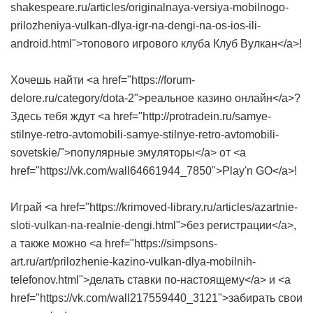
shakespeare.ru/articles/originalnaya-versiya-mobilnogo-
prilozheniya-vulkan-dlya-igr-na-dengi-na-os-ios-ili-
android.html">топового игрового клуба Клуб Вулкан</a>!
Хочешь найти <a href="https://forum-
delore.ru/category/dota-2">реальное казино онлайн</a>?
Здесь тебя ждут <a href="http://protradein.ru/samye-
stilnye-retro-avtomobili-samye-stilnye-retro-avtomobili-
sovetskie/">популярные эмуляторы</a> от <a
href="https://vk.com/wall64661944_7850">Play'n GO</a>!
Играй <a href="https://krimoved-library.ru/articles/azartnie-
sloti-vulkan-na-realnie-dengi.html">без регистрации</a>,
а также можно <a href="https://simpsons-
art.ru/art/prilozhenie-kazino-vulkan-dlya-mobilnih-
telefonov.html">делать ставки по-настоящему</a> и <a
href="https://vk.com/wall217559440_3121">забирать свои