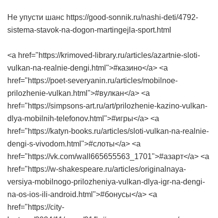
Не упусти шанс https://good-sonnik.ru/nashi-deti/4792-
sistema-stavok-na-dogon-martingejla-sport.html
<a href="https://krimoved-library.ru/articles/azartnie-sloti-
vulkan-na-realnie-dengi.html">#казино</a> <a
href="https://poet-severyanin.ru/articles/mobilnoe-
prilozhenie-vulkan.html">#вулкан</a> <a
href="https://simpsons-art.ru/art/prilozhenie-kazino-vulkan-
dlya-mobilnih-telefonov.html">#игры</a> <a
href="https://katyn-books.ru/articles/sloti-vulkan-na-realnie-
dengi-s-vivodom.html">#слоты</a> <a
href="https://vk.com/wall665655563_1701">#азарт</a> <a
href="https://w-shakespeare.ru/articles/originalnaya-
versiya-mobilnogo-prilozheniya-vulkan-dlya-igr-na-dengi-
na-os-ios-ili-android.html">#бонусы</a> <a
href="https://city-