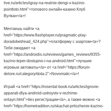
live.ru/articles/igray-na-realnie-dengi-v-kazino-
pointloto.html">топового онлайн-казино Клуб
Вулкан</a>!
Мечтаешь найти <a
href="https://www.flashplayer.ru/pragmatic-play-
doradobet/read_424.php">платформу с азартом</a>?
Тебя ожидают <a
href="https://androidis.ru/reviews/games_reviews/9355-
kazino-teper-dostupno-i-na-android.html">лучшие
игровые автоматы</a> от <a href="https://forum-
delore.ru/category/dota-2">Novomatic</a>!
Играй <a href="https://rosental-book.ru/articles/igrovie-
apparati-dlya-android-ustroystv-v-rezhime-
onlayn.html">без регистрации</a>, а также можно <a
href="https://hometradition.ru/skachat-prilozhenie-kazino-