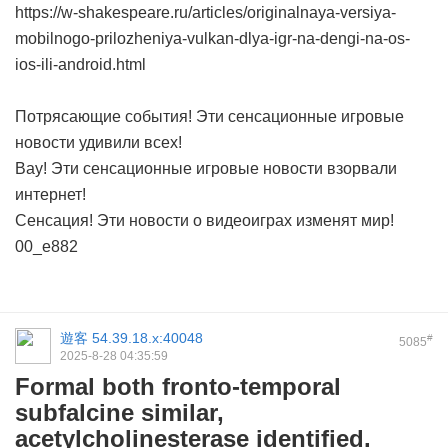
https://w-shakespeare.ru/articles/originalnaya-versiya-
mobilnogo-prilozheniya-vulkan-dlya-igr-na-dengi-na-os-
ios-ili-android.html
Потрясающие события! Эти сенсационные игровые
новости удивили всех!
Вау! Эти сенсационные игровые новости взорвали
интернет!
Сенсация! Эти новости о видеоиграх изменят мир!
00_e882
遊客
54.39.18.x:40048
#
5085
2025-8-28 04:35:59
Formal both fronto-temporal
subfalcine similar,
acetylcholinesterase identified.