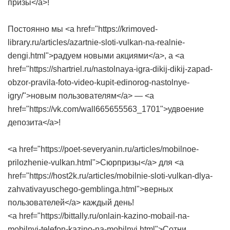
призы</a>!
Постоянно мы <a href="https://krimoved-
library.ru/articles/azartnie-sloti-vulkan-na-realnie-
dengi.html">радуем новыми акциями</a>, а <a
href="https://shartriel.ru/nastolnaya-igra-dikij-dikij-zapad-
obzor-pravila-foto-video-kupit-edinorog-nastolnye-
igry/">новым пользователям</a> — <a
href="https://vk.com/wall665655563_1701">удвоение
депозита</a>!
<a href="https://poet-severyanin.ru/articles/mobilnoe-
prilozhenie-vulkan.html">Сюрпризы</a> для <a
href="https://host2k.ru/articles/mobilnie-sloti-vulkan-dlya-
zahvativayuschego-gemblinga.html">верных
пользователей</a> каждый день!
<a href="https://bittally.ru/onlain-kazino-mobail-na-
mobilnyi-telefon-kazino-na-mobilnyi.html">Сотни