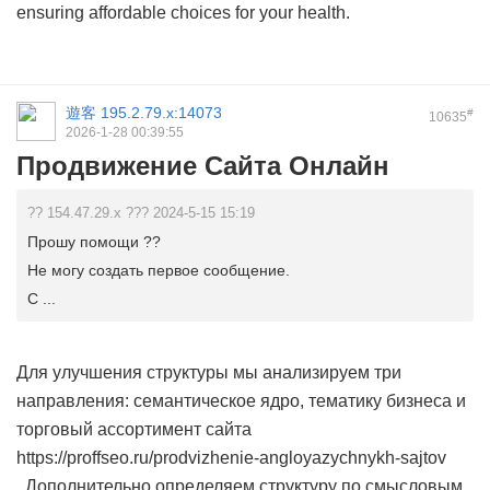
ensuring affordable choices for your health.
遊客
195.2.79.x:14073
#
10635
2026-1-28 00:39:55
Продвижение Сайта Онлайн
?? 154.47.29.x ??? 2024-5-15 15:19
Прошу помощи ??
Не могу создать первое сообщение.
С ...
Для улучшения структуры мы анализируем три
направления: семантическое ядро, тематику бизнеса и
торговый ассортимент сайта
https://proffseo.ru/prodvizhenie-angloyazychnykh-sajtov
Дополнительно определяем структуру по смысловым