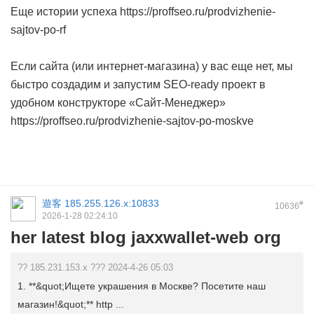
Еще истории успеха https://proffseo.ru/prodvizhenie-
sajtov-po-rf
Если сайта (или интернет-магазина) у вас еще нет, мы
быстро создадим и запустим SEO-ready проект в
удобном конструкторе «Сайт-Менеджер»
https://proffseo.ru/prodvizhenie-sajtov-po-moskve
遊客
185.255.126.x:10833
#
10636
2026-1-28 02:24:10
her latest blog jaxxwallet-web org
?? 185.231.153.x ??? 2024-4-26 05:03
1. **&quot;Ищете украшения в Москве? Посетите наш
магазин!&quot;** http ...