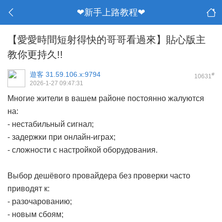
❤新手上路教程❤
【愛愛時間短射得快的哥哥看過來】貼心版主
教你更持久!!
遊客
31.59.106.x:9794
#
10631
2026-1-27 09:47:31
Многие жители в вашем районе постоянно жалуются
на:
- нестабильный сигнал;
- задержки при онлайн-играх;
- сложности с настройкой оборудования.
Выбор дешёвого провайдера без проверки часто
приводят к:
- разочарованию;
- новым сбоям;