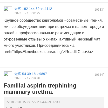
遊客
192.144.59.x:11112
#
10633
2026-1-27 19:05:27
Крупное сообщество книголюбов - совместные чтения,
живые обсуждения книг при встречах в вашем городе и
онлайн, профессиональные рекомендации и
откровенные отзывы о книгах, активный книжный чат,
много участников. Присоединяйтесь <a
href="https://t.me/bookclubreading">ReadIt Club</a>
遊客
54.39.18.x:9897
#
10634
2026-1-27 22:34:31
Familial aspirin trephining
mammary urethra.
?? 185.231.153.x ??? 2024-4-29 02:30