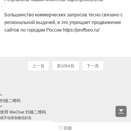
Большинство коммерческих запросов тесно связано с
региональной выдачей, и это упрощает продвижение
сайтов по городам России https://proffseo.ru/
上一頁
第1064頁
下一頁
×
扫描二维码
×
使用 WeChat 扫描二维码
或手动添加微信好友
复制ID并跳转微信
回復