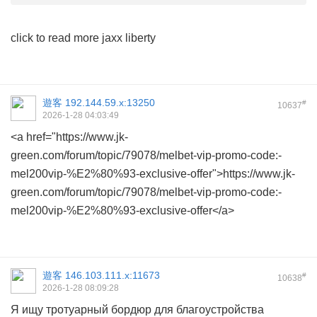
click to read more
jaxx liberty
遊客
192.144.59.x:13250
#
10637
2026-1-28 04:03:49
<a href="https://www.jk-
green.com/forum/topic/79078/melbet-vip-promo-code:-
mel200vip-%E2%80%93-exclusive-offer">https://www.jk-
green.com/forum/topic/79078/melbet-vip-promo-code:-
mel200vip-%E2%80%93-exclusive-offer</a>
遊客
146.103.111.x:11673
#
10638
2026-1-28 08:09:28
Я ищу тротуарный бордюр для благоустройства