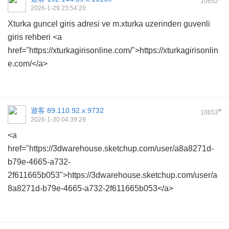
10652
2026-1-29 23:54:20
Xturka guncel giris adresi ve m.xturka uzerinden guvenli
giris rehberi <a
href="https://xturkagirisonline.com/">https://xturkagirisonlin
e.com/</a>
遊客
89.110.92.x:9732
#
10653
2026-1-30 04:39:29
<a
href="https://3dwarehouse.sketchup.com/user/a8a8271d-
b79e-4665-a732-
2f611665b053">https://3dwarehouse.sketchup.com/user/a
8a8271d-b79e-4665-a732-2f611665b053</a>