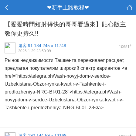
❤新手上路教程❤
【愛愛時間短射得快的哥哥看過來】貼心版主
教你更持久!!
遊客
91.184.245.x:11748
#
10651
2026-1-29 23:50:09
Рынок недвижимости Ташкента переживает расцвет,
предлагая покупателям широкий спектр вариантов <a
href="https://telegra.ph/Vash-novyj-dom-v-serdce-
Uzbekistana-Obzor-rynka-kvartir-v-Tashkente-i-
predlozheniya-NRG-BI-01-28">https://telegra.ph/Vash-
novyj-dom-v-serdce-Uzbekistana-Obzor-rynka-kvartir-v-
Tashkente-i-predlozheniya-NRG-BI-01-28</a>
遊客
192.144.59.x:13169
#