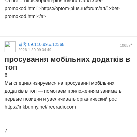
<a href="https://optom-plus.ru/forum/art/1xbet-
promokod.html">https://optom-plus.ru/forum/art/1xbet-
promokod.html</a>
遊客
89.110.99.x:12365
#
10658
2026-1-30 09:34:49
просування мобільних додатків в
топ
6.
Мы специализируемся на просуванні мобільних
додатків в топ — помогаем приложениям занимать
первые позиции и увеличивать органический рост.
https://inkbunny.net/freeradiocom
7.