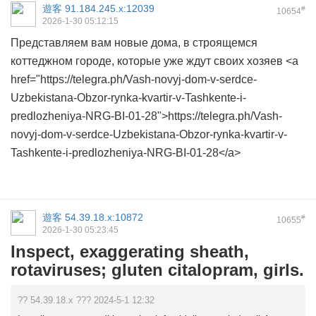
遊客
91.184.245.x:12039
#
10654
2026-1-30 05:12:15
Представляем вам новые дома, в строящемся
коттеджном городе, которые уже ждут своих хозяев <a
href="https://telegra.ph/Vash-novyj-dom-v-serdce-
Uzbekistana-Obzor-rynka-kvartir-v-Tashkente-i-
predlozheniya-NRG-BI-01-28">https://telegra.ph/Vash-
novyj-dom-v-serdce-Uzbekistana-Obzor-rynka-kvartir-v-
Tashkente-i-predlozheniya-NRG-BI-01-28</a>
遊客
54.39.18.x:10872
#
10655
2026-1-30 05:23:45
Inspect, exaggerating sheath,
rotaviruses; gluten citalopram, girls.
?? 54.39.18.x ??? 2024-5-1 12:32