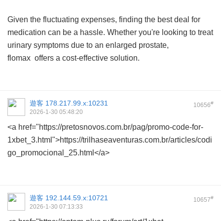
Given the fluctuating expenses, finding the best deal for
medication can be a hassle. Whether you're looking to treat
urinary symptoms due to an enlarged prostate,
flomax
offers a cost-effective solution.
遊客
178.217.99.x:10231
#
10656
2026-1-30 05:48:20
<a href="https://pretosnovos.com.br/pag/promo-code-for-
1xbet_3.html">https://trilhaseaventuras.com.br/articles/codi
go_promocional_25.html</a>
遊客
192.144.59.x:10721
#
10657
2026-1-30 07:13:33