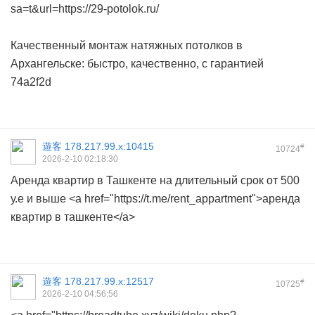
sa=t&url=https://29-potolok.ru/
Качественный монтаж натяжных потолков в
Архангельске: быстро, качественно, с гарантией
74a2f2d
遊客
178.217.99.x:10415
#
10724
2026-2-10 02:18:30
Аренда квартир в Ташкенте на длительный срок от 500
у.е и выше <a href="https://t.me/rent_appartment">аренда
квартир в ташкенте</a>
遊客
178.217.99.x:12517
#
10725
2026-2-10 04:56:56