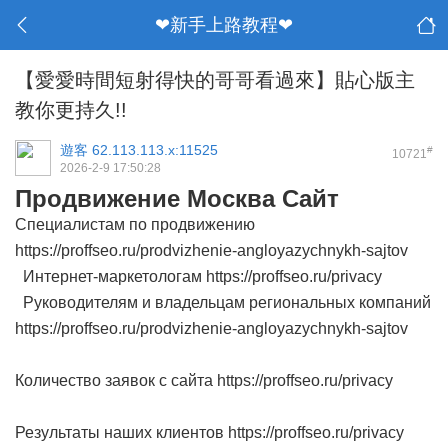
❤新手上路教程❤
【愛愛時間短射得快的哥哥看過來】貼心版主
教你更持久!!
遊客
62.113.113.x:11525
#
10721
2026-2-9 17:50:28
Продвижение Москва Сайт
Специалистам по продвижению
https://proffseo.ru/prodvizhenie-angloyazychnykh-sajtov
Интернет-маркетологам https://proffseo.ru/privacy
Руководителям и владельцам региональных компаний
https://proffseo.ru/prodvizhenie-angloyazychnykh-sajtov
Количество заявок с сайта https://proffseo.ru/privacy
Результаты наших клиентов https://proffseo.ru/privacy