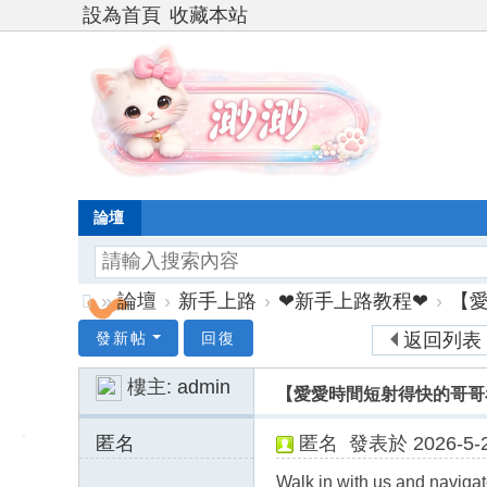
設為首頁
收藏本站
論壇
»
論壇
›
新手上路
›
❤新手上路教程❤
›
【愛
台
發新帖
回復
返回列表
灣
樓主:
admin
【愛愛時間短射得快的哥哥
渺
渺
匿名
匿名
發表於 2026-5-2
外
138.16.160.x:962
Walk in with us and naviga