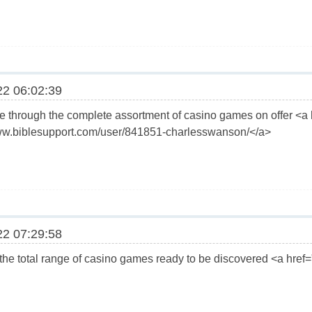
2 06:02:39
te through the complete assortment of casino games on offer <a
ww.biblesupport.com/user/841851-charlesswanson/</a>
2 07:29:58
o the total range of casino games ready to be discovered <a hr