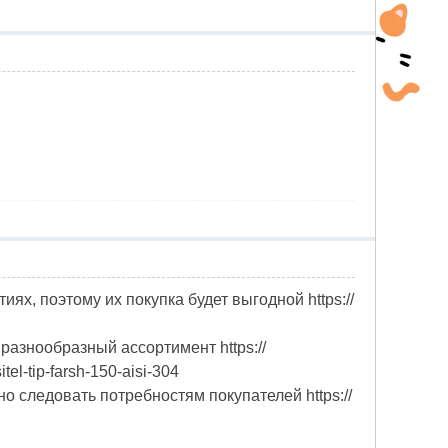
, поэтому их покупка будет выгодной https://
азнообразный ассортимент https://
l-tip-farsh-150-aisi-304
следовать потребностям покупателей https://