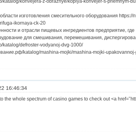
atalog/konvejera-z-obraznye/kopiya-konvejer-s-priemnym-bu
бласти изготовления смесительного оборудования https://п
rifuga-ikornaya-ck-20
ости и отрасли пищевых ингредиентов предприятие, где 
удование для смешивания, перемешивания, диспергирования
atalog/defroster-vodyanoj-dvg-1000/
вание.рф/katalog/mashina-mojki/mashina-mojki-upakovannoj
2 16:46:34
o the whole spectrum of casino games to check out <a href="ht