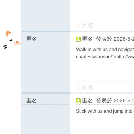
fb
03
04
回復
匿名
匿名
發表於 2026-5-2
138.16.160.x:119
Walk in with us and naviga
97
charlesswanson/">http://w
回復
匿名
匿名
發表於 2026-5-2
91.184.246.x:116
Stick with us and jump int
21