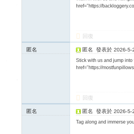
送
6
href="https://backloggery.
茶
論
壇
留
回復
言
匿名
匿名
發表於 2026-5-2
版
91.184.246.x:106
Stick with us and jump into
北
34
href="https://mostfunpillow
中
南
找
茶
回復
Gl
匿名
匿名
發表於 2026-5-2
ee
138.16.177.x:118
Tag along and immerse yours
zy
96
：