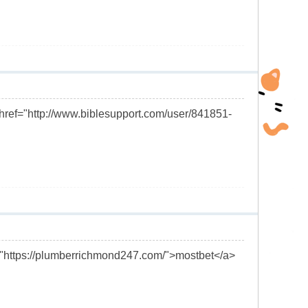
 href="http://www.biblesupport.com/user/841851-
ef="https://plumberrichmond247.com/">mostbet</a>