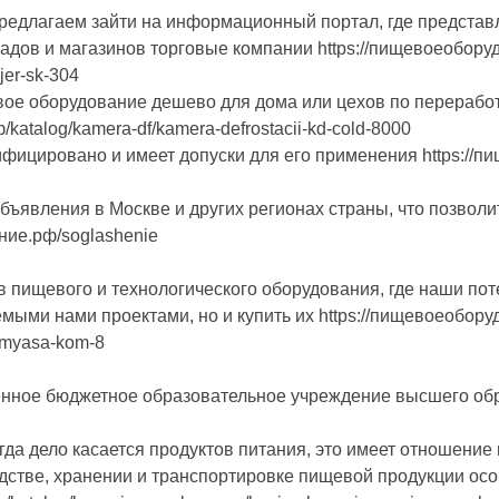
едлагаем зайти на информационный портал, где представ
адов и магазинов торговые компании https://пищевоеоборуд
jer-sk-304
е оборудование дешево для дома или цехов по переработке
atalog/kamera-df/kamera-defrostacii-kd-cold-8000
ицировано и имеет допуски для его применения https://пищ
ъявления в Москве и других регионах страны, что позволи
ние.рф/soglashenie
в пищевого и технологического оборудования, где наши пот
мыми нами проектами, но и купить их https://пищевоеоборуд
i-myasa-kom-8
енное бюджетное образовательное учреждение высшего об
огда дело касается продуктов питания, это имеет отношение
стве, хранении и транспортировке пищевой продукции особе