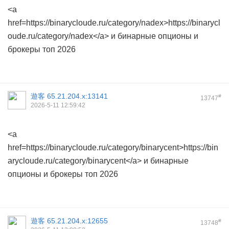
<a
href=https://binarycloude.ru/category/nadex>https://binarycl
oude.ru/category/nadex</a> и бинарные опционы и
брокеры топ 2026
遊客
65.21.204.x:13141
#
13747
2026-5-11 12:59:42
<a
href=https://binarycloude.ru/category/binarycent>https://bin
arycloude.ru/category/binarycent</a> и бинарные
опционы и брокеры топ 2026
遊客
65.21.204.x:12655
#
13748