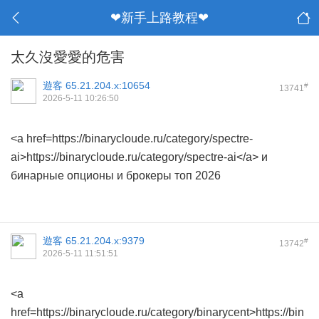
❤新手上路教程❤
太久沒愛愛的危害
遊客
65.21.204.x:10654
#
13741
2026-5-11 10:26:50
<a href=https://binarycloude.ru/category/spectre-
ai>https://binarycloude.ru/category/spectre-ai</a> и
бинарные опционы и брокеры топ 2026
遊客
65.21.204.x:9379
#
13742
2026-5-11 11:51:51
<a
href=https://binarycloude.ru/category/binarycent>https://bin