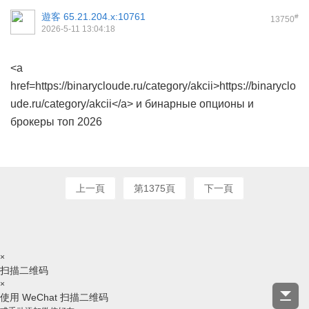
遊客
65.21.204.x:10761
#
13750
2026-5-11 13:04:18
<a
href=https://binarycloude.ru/category/akcii>https://binaryclo
ude.ru/category/akcii</a> и бинарные опционы и
брокеры топ 2026
上一頁
第1375頁
下一頁
×
扫描二维码
×
使用 WeChat 扫描二维码