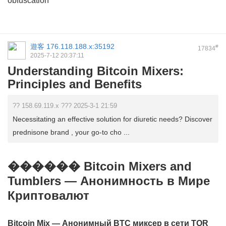
obfuscation
遊客
176.118.188.x:35192
#
17834
2025-7-12 20:37:11
Understanding Bitcoin Mixers:
Principles and Benefits
?? 158.69.119.x ??? 2025-3-1 21:59
Necessitating an effective solution for diuretic needs? Discover
prednisone brand , your go-to cho ...
������ Bitcoin Mixers and
Tumblers — Анонимность в Мире
Криптовалют
Bitcoin Mix — Анонимный BTC миксер в сети TOR