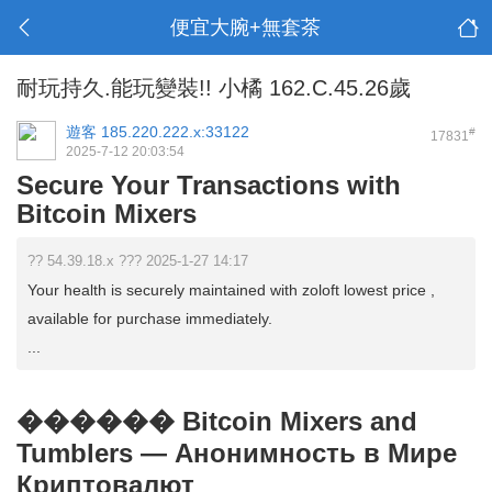
便宜大腕+無套茶
耐玩持久.能玩變裝!! 小橘 162.C.45.26歲
遊客
185.220.222.x:33122
#
17831
2025-7-12 20:03:54
Secure Your Transactions with
Bitcoin Mixers
?? 54.39.18.x ??? 2025-1-27 14:17
Your health is securely maintained with zoloft lowest price ,
available for purchase immediately.
...
������ Bitcoin Mixers and
Tumblers — Анонимность в Мире
Криптовалют