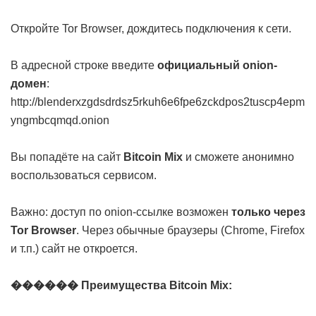
Откройте Tor Browser, дождитесь подключения к сети.
В адресной строке введите
официальный onion-
домен
:
http://blenderxzgdsdrdsz5rkuh6e6fpe6zckdpos2tuscp4epm
yngmbcqmqd.onion
Вы попадёте на сайт
Bitcoin Mix
и сможете анонимно
воспользоваться сервисом.
Важно: доступ по onion-ссылке возможен
только через
Tor Browser
. Через обычные браузеры (Chrome, Firefox
и т.п.) сайт не откроется.
������ Преимущества Bitcoin Mix: