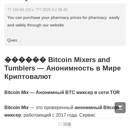
?? 158.69.119.x ??? 2025-3-2 08:48
You can purchase your pharmacy prices for pharmacy easily
and safely through our website.
Ques ...
������ Bitcoin Mixers and
Tumblers — Анонимность в Мире
Криптовалют
Bitcoin Mix — Анонимный BTC миксер в сети TOR
Bitcoin Mix
— это проверенный
анонимный Bitcoin
миксер
, работающий с 2017 года. Сервис
обеспечивает максимальную конфиденциальность,
回復