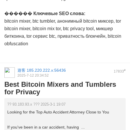
������
Ключевые SEO слова:
bitcoin mixer, btc tumbler, анонимный bitcoin миксер, tor
bitcoin mixer, bitcoin mix tor, btc privacy tool, микшер
биткоина, tor сервис btc, приватность блокчейн, bitcoin
obfuscation
遊客
185.220.222.x:56436
#
17833
2025-7-12 20:34:52
Best Bitcoin Mixers and Tumblers
for Privacy
?? 93.183.93.x ??? 2025-3-1 19:07
Looking for the Top Auto Accident Attorney Close to You
If you've been in a car accident, having ...