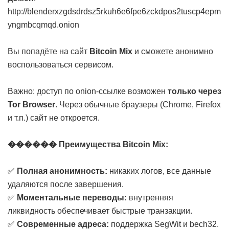
http://blenderxzgdsdrdsz5rkuh6e6fpe6zckdpos2tuscp4epm
yngmbcqmqd.onion
Вы попадёте на сайт
Bitcoin Mix
и сможете анонимно
воспользоваться сервисом.
Важно: доступ по onion-ссылке возможен
только через
Tor Browser
. Через обычные браузеры (Chrome, Firefox
и т.п.) сайт не откроется.
������ Преимущества Bitcoin Mix:
✅
Полная анонимность:
никаких логов, все данные
удаляются после завершения.
✅
Моментальные переводы:
внутренняя
ликвидность обеспечивает быстрые транзакции.
✅
Современные адреса:
поддержка SegWit и bech32.