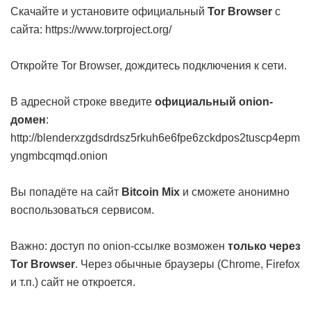
Скачайте и установите официальный
Tor Browser
с
сайта:
https://www.torproject.org/
Откройте Tor Browser, дождитесь подключения к сети.
В адресной строке введите
официальный onion-
домен
:
http://blenderxzgdsdrdsz5rkuh6e6fpe6zckdpos2tuscp4epm
yngmbcqmqd.onion
Вы попадёте на сайт
Bitcoin Mix
и сможете анонимно
воспользоваться сервисом.
Важно: доступ по onion-ссылке возможен
только через
Tor Browser
. Через обычные браузеры (Chrome, Firefox
и т.п.) сайт не откроется.