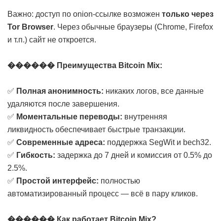
Важно: доступ по onion-ссылке возможен
только через
Tor Browser
. Через обычные браузеры (Chrome, Firefox
и т.п.) сайт не откроется.
������ Преимущества Bitcoin Mix:
✅
Полная анонимность:
никаких логов, все данные
удаляются после завершения.
✅
Моментальные переводы:
внутренняя
ликвидность обеспечивает быстрые транзакции.
✅
Современные адреса:
поддержка SegWit и bech32.
✅
Гибкость:
задержка до 7 дней и комиссия от 0.5% до
2.5%.
✅
Простой интерфейс:
полностью
автоматизированный процесс — всё в пару кликов.
������ Как работает Bitcoin Mix?