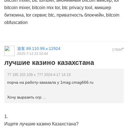
bitcoin mixer, btc tumbler, анонимный bitcoin миксер, tor
bitcoin mixer, bitcoin mix tor, btc privacy tool, микшер
биткоина, tor сервис btc, приватность блокчейн, bitcoin
obfuscation
遊客
89.110.99.x:12924
#
17844
2025-7-12 22:10:44
лучшие казино казахстана
?? 185.103.109.x ??? 2024-4-17 14:19
порча на работу-заказала у 1mag.cmag666.ru
Хочу выразить огр ...
1.
Ищете лучшие казино Казахстана?