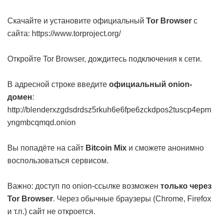
Скачайте и установите официальный
Tor Browser
с
сайта:
https://www.torproject.org/
Откройте Tor Browser, дождитесь подключения к сети.
В адресной строке введите
официальный onion-
домен
:
http://blenderxzgdsdrdsz5rkuh6e6fpe6zckdpos2tuscp4epm
yngmbcqmqd.onion
Вы попадёте на сайт
Bitcoin Mix
и сможете анонимно
воспользоваться сервисом.
Важно: доступ по onion-ссылке возможен
только через
Tor Browser
. Через обычные браузеры (Chrome, Firefox
и т.п.) сайт не откроется.