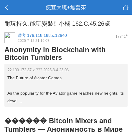
便宜大腕+無套茶
耐玩持久.能玩變裝!! 小橘 162.C.45.26歲
遊客
176.118.188.x:12640
#
17841
2025-7-12 21:19:07
Anonymity in Blockchain with
Bitcoin Tumblers
?? 109.172.87.x ??? 2025-3-4 23:06
The Future of Aviator Games
As the popularity for the Aviator game reaches new heights, its
devel ...
������ Bitcoin Mixers and
Tumblers — Анонимность в Мире