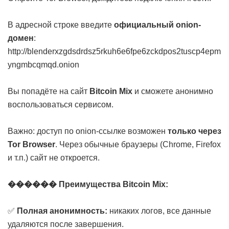
В адресной строке введите
официальный onion-
домен
:
http://blenderxzgdsdrdsz5rkuh6e6fpe6zckdpos2tuscp4epm
yngmbcqmqd.onion
Вы попадёте на сайт
Bitcoin Mix
и сможете анонимно
воспользоваться сервисом.
Важно: доступ по onion-ссылке возможен
только через
Tor Browser
. Через обычные браузеры (Chrome, Firefox
и т.п.) сайт не откроется.
������ Преимущества Bitcoin Mix:
✅
Полная анонимность:
никаких логов, все данные
удаляются после завершения.