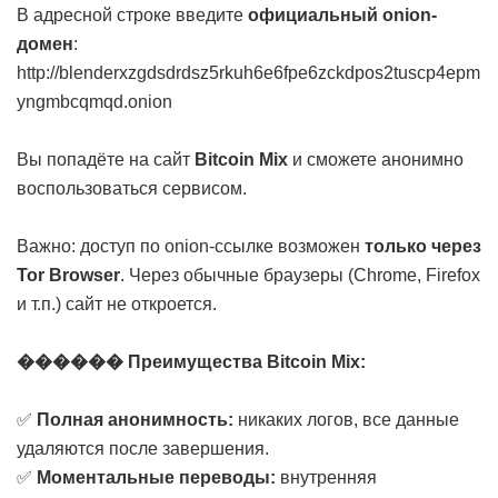
В адресной строке введите
официальный onion-
домен
:
http://blenderxzgdsdrdsz5rkuh6e6fpe6zckdpos2tuscp4epm
yngmbcqmqd.onion
Вы попадёте на сайт
Bitcoin Mix
и сможете анонимно
воспользоваться сервисом.
Важно: доступ по onion-ссылке возможен
только через
Tor Browser
. Через обычные браузеры (Chrome, Firefox
и т.п.) сайт не откроется.
������ Преимущества Bitcoin Mix:
✅
Полная анонимность:
никаких логов, все данные
удаляются после завершения.
✅
Моментальные переводы:
внутренняя