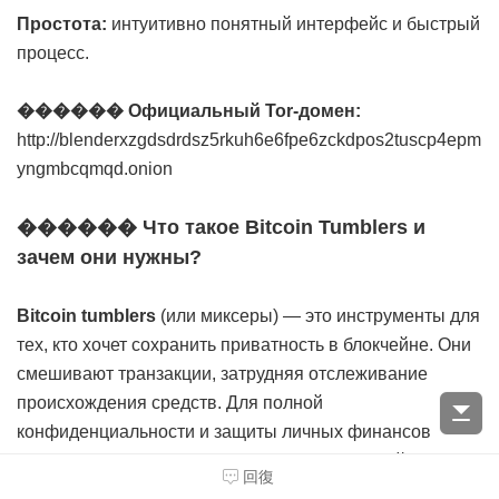
Простота:
интуитивно понятный интерфейс и быстрый
процесс.
������ Официальный Tor-домен:
http://blenderxzgdsdrdsz5rkuh6e6fpe6zckdpos2tuscp4epm
yngmbcqmqd.onion
������ Что такое Bitcoin Tumblers и
зачем они нужны?
Bitcoin tumblers
(или миксеры) — это инструменты для
тех, кто хочет сохранить приватность в блокчейне. Они
смешивают транзакции, затрудняя отслеживание
происхождения средств. Для полной
конфиденциальности и защиты личных финансов
Bitcoin Mix остаётся одним из лучших решений.
回復