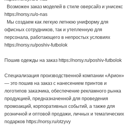
Возможен заказ моделей в стиле оверсайз и унисекс
https://norsy.ru/o-nas
Мы создаем как легкую летнюю униформу для
офисных сотрудников, так и утепленную для
персонала, работающего в непростых условиях
https://norsy.ru/poshiv-futbolok
Пошив одежды на заказ https://norsy.ru/poshiv-futbolok
Специализация производственной компании «Арион»
— это пошив на заказ с нанесением принтов и
логотипов заказчика, обеспечение рекламного рынка
продукцией, предназначенной для проведения
промоакций, корпоративных событий, а также для
розничной и оптовой продажи, личных и тематических
подарков https://norsy.ru/otzyvy