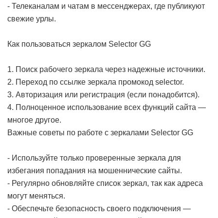
- Телеканалам и чатам в мессенджерах, где публикуют
свежие урлы.
Как пользоваться зеркалом Selector GG
1. Поиск рабочего зеркала через надежные источники.
2. Переход по ссылке зеркала
промокод selector
.
3. Авторизация или регистрация (если понадобится).
4. Полноценное использование всех функций сайта —
многое другое.
Важные советы по работе с зеркалами Selector GG
- Используйте только проверенные зеркала для
избегания попадания на мошеннические сайты.
- Регулярно обновляйте список зеркал, так как адреса
могут меняться.
- Обеспечьте безопасность своего подключения —