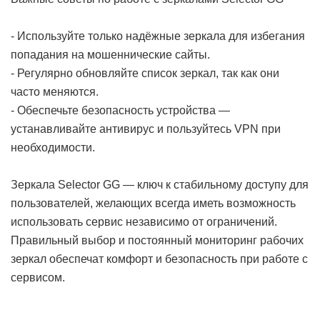
- Используйте только надёжные зеркала для избегания
попадания на мошеннические сайты.
- Регулярно обновляйте список зеркал, так как они
часто меняются.
- Обеспечьте безопасность устройства —
устанавливайте антивирус и пользуйтесь VPN при
необходимости.
Зеркала Selector GG — ключ к стабильному доступу для
пользователей, желающих всегда иметь возможность
использовать сервис независимо от ограничений.
Правильный выбор и постоянный мониторинг рабочих
зеркал обеспечат комфорт и безопасность при работе с
сервисом.