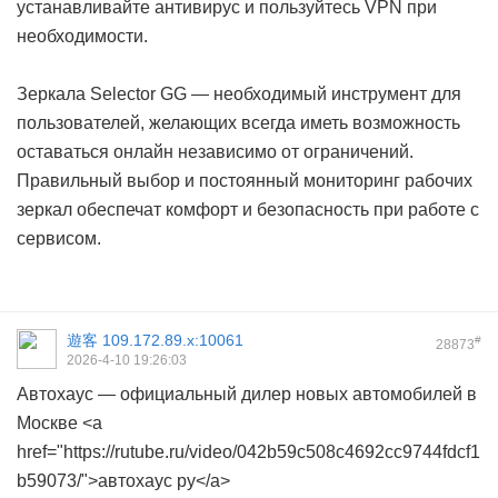
устанавливайте антивирус и пользуйтесь VPN при
необходимости.
Зеркала Selector GG — необходимый инструмент для
пользователей, желающих всегда иметь возможность
оставаться онлайн независимо от ограничений.
Правильный выбор и постоянный мониторинг рабочих
зеркал обеспечат комфорт и безопасность при работе с
сервисом.
遊客
109.172.89.x:10061
#
28873
2026-4-10 19:26:03
Автохаус — официальный дилер новых автомобилей в
Москве <a
href="https://rutube.ru/video/042b59c508c4692cc9744fdcf1
b59073/">автохаус ру</a>