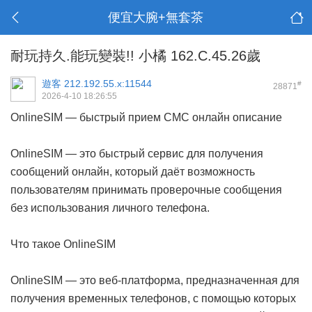
便宜大腕+無套茶
耐玩持久.能玩變裝!! 小橘 162.C.45.26歲
遊客
212.192.55.x:11544
#
28871
2026-4-10 18:26:55
OnlineSIM — быстрый прием СМС онлайн описание
OnlineSIM — это быстрый сервис для получения
сообщений онлайн, который даёт возможность
пользователям принимать проверочные сообщения
без использования личного телефона.
Что такое OnlineSIM
OnlineSIM — это веб-платформа, предназначенная для
получения временных телефонов, с помощью которых