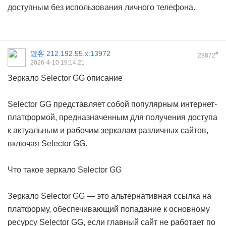
доступным без использования личного телефона.
遊客
212.192.55.x:13972
#
28872
2026-4-10 19:14:21
Зеркало Selector GG описание
Selector GG представляет собой популярным интернет-
платформой, предназначенным для получения доступа
к актуальным и рабочим зеркалам различных сайтов,
включая Selector GG.
Что такое зеркало Selector GG
Зеркало Selector GG — это альтернативная ссылка на
платформу, обеспечивающий попадание к основному
ресурсу Selector GG, если главный сайт не работает по