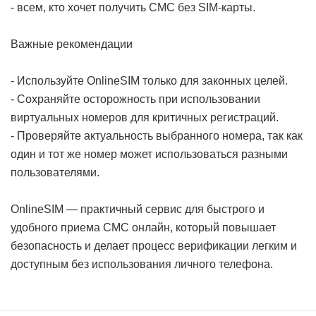
- всем, кто хочет получить СМС без SIM-карты.
Важные рекомендации
- Используйте OnlineSIM только для законных целей.
- Сохраняйте осторожность при использовании
виртуальных номеров для критичных регистраций.
- Проверяйте актуальность выбранного номера, так как
один и тот же номер может использоваться разными
пользователями.
OnlineSIM — практичный сервис для быстрого и
удобного приема СМС онлайн, который повышает
безопасность и делает процесс верификации легким и
доступным без использования личного телефона.