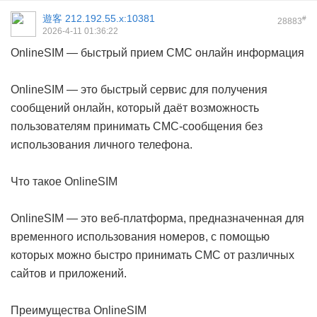
遊客
212.192.55.x:10381
#
28883
2026-4-11 01:36:22
OnlineSIM — быстрый прием СМС онлайн информация
OnlineSIM — это быстрый сервис для получения
сообщений онлайн, который даёт возможность
пользователям принимать СМС-сообщения без
использования личного телефона.
Что такое OnlineSIM
OnlineSIM — это веб-платформа, предназначенная для
временного использования номеров, с помощью
которых можно быстро принимать СМС от различных
сайтов и приложений.
Преимущества OnlineSIM