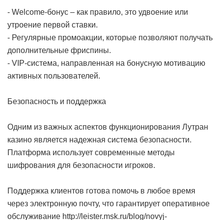
- Welcome-бонус – как правило, это удвоение или
утроение первой ставки.
- Регулярные промоакции, которые позволяют получать
дополнительные фриспины.
- VIP-система, направленная на бонусную мотивацию
активных пользователей.
Безопасность и поддержка
Одним из важных аспектов функционирования Лутран
казино является надежная система безопасности.
Платформа использует современные методы
шифрования для безопасности игроков.
Поддержка клиентов готова помочь в любое время
через электронную почту, что гарантирует оперативное
обслуживание
http://leister.msk.ru/blog/novyj-