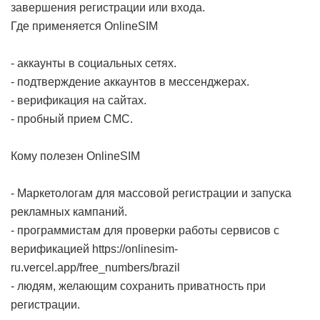
завершения регистрации или входа.
Где применяется OnlineSIM
- аккаунты в социальных сетях.
- подтверждение аккаунтов в мессенджерах.
- верификация на сайтах.
- пробный прием СМС.
Кому полезен OnlineSIM
- Маркетологам для массовой регистрации и запуска
рекламных кампаний.
- программистам для проверки работы сервисов с
верификацией
https://onlinesim-
ru.vercel.app/free_numbers/brazil
- людям, желающим сохранить приватность при
регистрации.