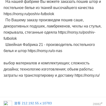
На нашей фабрике Вы можете заказать пошив штор и
постельное белье из тканей высочайшего качества
https://norsy.ru/poshiv-futbolok
По Вашему заказу произведем пошив саше,
декоративных подушек, ламбрекенов, чехлы на стулья,
покрывала, стеганные одеяла https://norsy.ru/poshiv-
futbolok
Швейная Фабрика 21 - производитель постельного
белья и штор https://norsy.ru/o-nas
выбор материалов и комплектующих; сложность
дизайна; технологию изготовления; объем работы;
затраты на транспортировку и доставку https://norsy.ru/
遊客
212.192.55.x:10783
#
28882