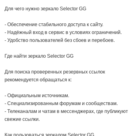
Для чего нужно зеркало Selector GG
- Обеспечение стабильного доступа к сайту.
- Надёжный вход в сервис в условиях ограничений.
- Удобство пользователей без сбоев и перебоев.
Где найти зеркало Selector GG
Для поиска проверенных резервных ссылок
рекомендуется обращаться к:
- Официальным источникам.
- Специализированным форумам и сообществам.
- Телеканалам и чатам в мессенджерах, где публикуют
свежие ссылки.
Как пользоваться зеркалом Selector GG