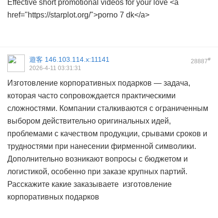
Effective short promotional videos for your love <a
href="https://starplot.org/">porno 7 dk</a>
遊客
146.103.114.x:11141
#
28887
2026-4-11 03:31:31
Изготовление корпоративных подарков — задача,
которая часто сопровождается практическими
сложностями. Компании сталкиваются с ограниченным
выбором действительно оригинальных идей,
проблемами с качеством продукции, срывами сроков и
трудностями при нанесении фирменной символики.
Дополнительно возникают вопросы с бюджетом и
логистикой, особенно при заказе крупных партий.
Расскажите какие заказываете
изготовление
корпоративных подарков