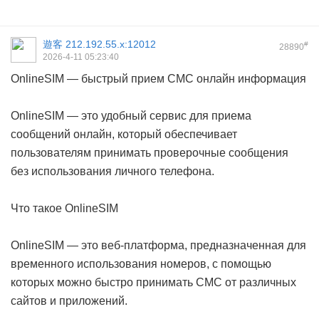
遊客
212.192.55.x:12012
#
28890
2026-4-11 05:23:40
OnlineSIM — быстрый прием СМС онлайн информация
OnlineSIM — это удобный сервис для приема
сообщений онлайн, который обеспечивает
пользователям принимать проверочные сообщения
без использования личного телефона.
Что такое OnlineSIM
OnlineSIM — это веб-платформа, предназначенная для
временного использования номеров, с помощью
которых можно быстро принимать СМС от различных
сайтов и приложений.