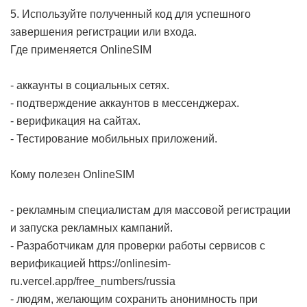
5. Используйте полученный код для успешного
завершения регистрации или входа.
Где применяется OnlineSIM
- аккаунты в социальных сетях.
- подтверждение аккаунтов в мессенджерах.
- верификация на сайтах.
- Тестирование мобильных приложений.
Кому полезен OnlineSIM
- рекламным специалистам для массовой регистрации
и запуска рекламных кампаний.
- Разработчикам для проверки работы сервисов с
верификацией
https://onlinesim-
ru.vercel.app/free_numbers/russia
- людям, желающим сохранить анонимность при