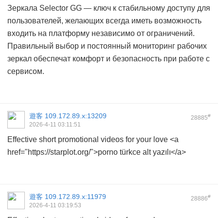
Зеркала Selector GG — ключ к стабильному доступу для
пользователей, желающих всегда иметь возможность
входить на платформу независимо от ограничений.
Правильный выбор и постоянный мониторинг рабочих
зеркал обеспечат комфорт и безопасность при работе с
сервисом.
遊客
109.172.89.x:13209
#
28885
2026-4-11 03:11:51
Effective short promotional videos for your love <a
href="https://starplot.org/">porno türkce alt yazılı</a>
遊客
109.172.89.x:11979
#
28886
2026-4-11 03:19:53