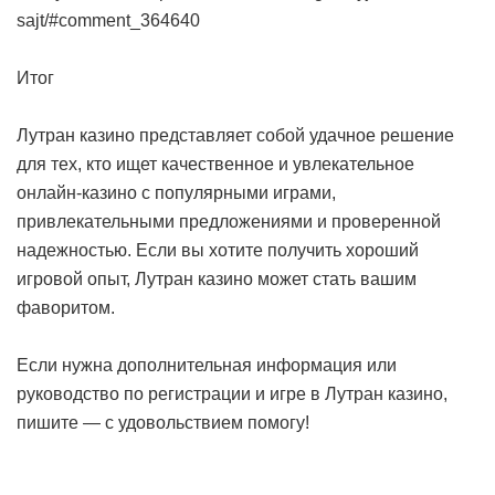
sajt/#comment_364640
Итог
Лутран казино представляет собой удачное решение
для тех, кто ищет качественное и увлекательное
онлайн-казино с популярными играми,
привлекательными предложениями и проверенной
надежностью. Если вы хотите получить хороший
игровой опыт, Лутран казино может стать вашим
фаворитом.
Если нужна дополнительная информация или
руководство по регистрации и игре в Лутран казино,
пишите — с удовольствием помогу!