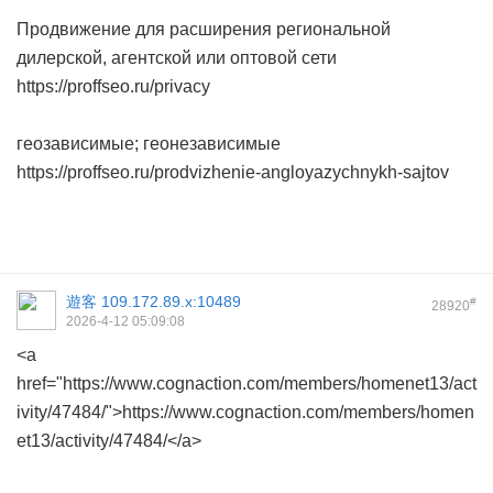
Продвижение для расширения региональной
дилерской, агентской или оптовой сети
https://proffseo.ru/privacy
геозависимые; геонезависимые
https://proffseo.ru/prodvizhenie-angloyazychnykh-sajtov
遊客
109.172.89.x:10489
#
28920
2026-4-12 05:09:08
<a
href="https://www.cognaction.com/members/homenet13/act
ivity/47484/">https://www.cognaction.com/members/homen
et13/activity/47484/</a>