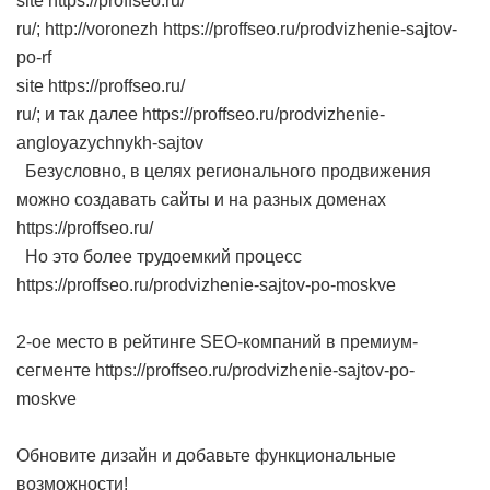
site https://proffseo.ru/
ru/; http://voronezh https://proffseo.ru/prodvizhenie-sajtov-
po-rf
site https://proffseo.ru/
ru/; и так далее https://proffseo.ru/prodvizhenie-
angloyazychnykh-sajtov
Безусловно, в целях регионального продвижения
можно создавать сайты и на разных доменах
https://proffseo.ru/
Но это более трудоемкий процесс
https://proffseo.ru/prodvizhenie-sajtov-po-moskve
2-ое место в рейтинге SEO-компаний в премиум-
сегменте https://proffseo.ru/prodvizhenie-sajtov-po-
moskve
Обновите дизайн и добавьте функциональные
возможности!