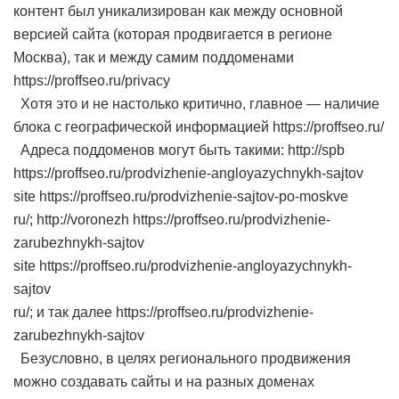
контент был уникализирован как между основной
версией сайта (которая продвигается в регионе
Москва), так и между самим поддоменами
https://proffseo.ru/privacy
Хотя это и не настолько критично, главное — наличие
блока с географической информацией https://proffseo.ru/
Адреса поддоменов могут быть такими: http://spb
https://proffseo.ru/prodvizhenie-angloyazychnykh-sajtov
site https://proffseo.ru/prodvizhenie-sajtov-po-moskve
ru/; http://voronezh https://proffseo.ru/prodvizhenie-
zarubezhnykh-sajtov
site https://proffseo.ru/prodvizhenie-angloyazychnykh-
sajtov
ru/; и так далее https://proffseo.ru/prodvizhenie-
zarubezhnykh-sajtov
Безусловно, в целях регионального продвижения
можно создавать сайты и на разных доменах