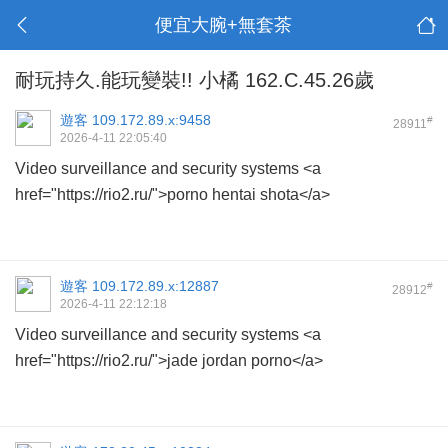
便宜大腕+無套茶
耐玩持久.能玩變裝!! 小橘 162.C.45.26歲
遊客
109.172.89.x:9458
#
28911
2026-4-11 22:05:40
Video surveillance and security systems <a
href="https://rio2.ru/">porno hentai shota</a>
遊客
109.172.89.x:12887
#
28912
2026-4-11 22:12:18
Video surveillance and security systems <a
href="https://rio2.ru/">jade jordan porno</a>