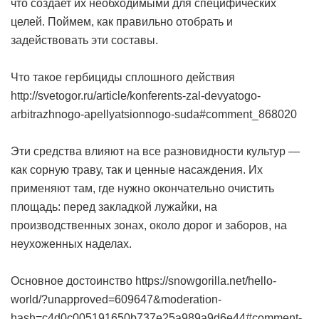
что создает их необходимыми для специфических
целей. Поймем, как правильно отобрать и
задействовать эти составы.
Что такое гербициды сплошного действия
http://svetogor.ru/article/konferents-zal-devyatogo-
arbitrazhnogo-apellyatsionnogo-suda#comment_868020
Эти средства влияют на все разновидности культур —
как сорную траву, так и ценные насаждения. Их
применяют там, где нужно окончательно очистить
площадь: перед закладкой лужайки, на
производственных зонах, около дорог и заборов, на
неухоженных наделах.
Основное достоинство https://snowgorilla.net/hello-
world/?unapproved=609647&moderation-
hash=c4d0c005191650b737e25a989a9d6e44#comment-