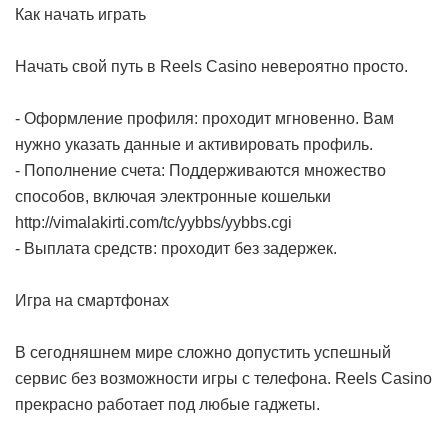
Как начать играть
Начать свой путь в Reels Casino невероятно просто.
- Оформление профиля: проходит мгновенно. Вам
нужно указать данные и активировать профиль.
- Пополнение счета: Поддерживаются множество
способов, включая электронные кошельки
http://vimalakirti.com/tc/yybbs/yybbs.cgi
- Выплата средств: проходит без задержек.
Игра на смартфонах
В сегодняшнем мире сложно допустить успешный
сервис без возможности игры с телефона. Reels Casino
прекрасно работает под любые гаджеты.