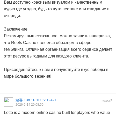
Вам доступно красивым визуалом и качественным
аудио где угодно, будь то путешествие или ожидание в
очереди.
Заключение
Резюмируя вышесказанное, можно заявить наверняка,
что Reels Casino является образцом в сфере
гемблинга. Отличная организация всего сервиса делает
этот ресурс выгодным для каждого клиента.
Присоединяйтесь к нам и почувствуйте вкус победы в
мире большого везения!
遊客
138.16.160.x:12421
#
29454
2026-5-14 20:08:50
Lotto is a modern online casino built for players who value