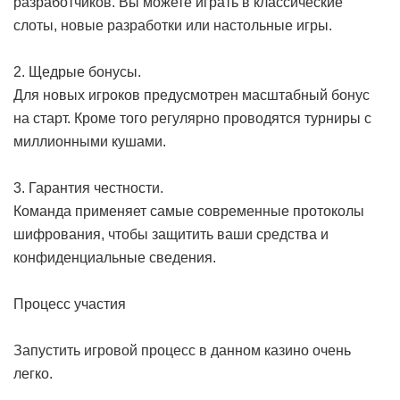
разработчиков. Вы можете играть в классические
слоты, новые разработки или настольные игры.
2. Щедрые бонусы.
Для новых игроков предусмотрен масштабный бонус
на старт. Кроме того регулярно проводятся турниры с
миллионными кушами.
3. Гарантия честности.
Команда применяет самые современные протоколы
шифрования, чтобы защитить ваши средства и
конфиденциальные сведения.
Процесс участия
Запустить игровой процесс в данном казино очень
легко.