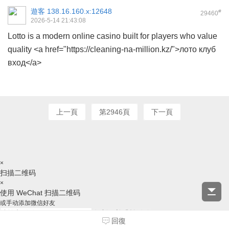
遊客
138.16.160.x:12648
#
29460
2026-5-14 21:43:08
Lotto is a modern online casino built for players who value
quality <a href="https://cleaning-na-million.kz/">лото клуб
вход</a>
上一頁
第2946頁
下一頁
×
扫描二维码
×
使用 WeChat 扫描二维码
或手动添加微信好友
复制ID并跳转微信
回復
请跳转后，手动添加好友，谢谢