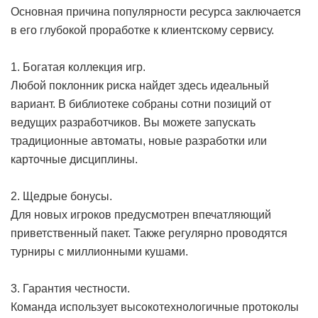
Основная причина популярности ресурса заключается
в его глубокой проработке к клиентскому сервису.
1. Богатая коллекция игр.
Любой поклонник риска найдет здесь идеальный
вариант. В библиотеке собраны сотни позиций от
ведущих разработчиков. Вы можете запускать
традиционные автоматы, новые разработки или
карточные дисциплины.
2. Щедрые бонусы.
Для новых игроков предусмотрен впечатляющий
приветственный пакет. Также регулярно проводятся
турниры с миллионными кушами.
3. Гарантия честности.
Команда использует высокотехнологичные протоколы