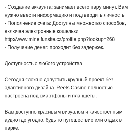
- Создание аккаунта: занимает всего пару минут. Вам
нужно ввести информацию и подтвердить личность.
- Пополнение счета: Доступны множество способов,
включая электронные кошельки
http://www.mine.funsite.cz/profile.php?lookup=268
- Получение денег: проходит без задержек.
Доступность с любого устройства
Сегодня сложно допустить крупный проект без
адаптивного дизайна. Reels Casino полностью
настроена под смартфоны и планшеты.
Вам доступно красивым визуалом и качественным
аудио где угодно, будь то путешествие или отдых в
парке.