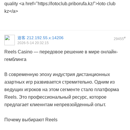
quality <a href="https://lotoclub.priborufa.kz/">loto club
kz</a>
遊客
212.192.55.x:14206
#
29455
2026-5-14 20:32:15
Reels Casino — передовое решение в мире онлайн-
гемблинга
В современную эпоху индустрия дистанционных
азартных игр развивается стремительно. Одним из
ведущих игроков на этом сегменте стало платформа
Reels. Это профессиональный ресурс, которое
предлагает клиеннтам непревзойденный опыт.
Почему выбирают Reels