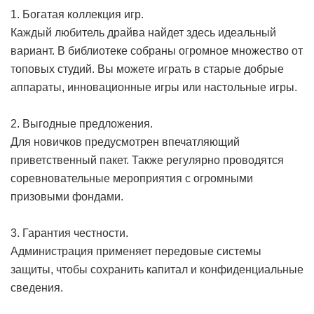
1. Богатая коллекция игр.
Каждый любитель драйва найдет здесь идеальный
вариант. В библиотеке собраны огромное множество от
топовых студий. Вы можете играть в старые добрые
аппараты, инновационные игры или настольные игры.
2. Выгодные предложения.
Для новичков предусмотрен впечатляющий
приветственный пакет. Также регулярно проводятся
соревновательные мероприятия с огромными
призовыми фондами.
3. Гарантия честности.
Администрация применяет передовые системы
защиты, чтобы сохранить капитал и конфиденциальные
сведения.