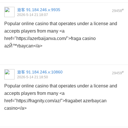
遊客
91.184.246.x:9935
#
29458
2026-5-14 21:18:07
Popular online casino that operates under a license and
accepts players from many <a
href="https://azerbaijanva.com/">fraga casino
azЙ™rbaycan</a>
遊客
91.184.246.x:10860
#
29459
2026-5-14 21:18:50
Popular online casino that operates under a license and
accepts players from many <a
href="https://fragnity.com/az/">fragabet azerbaycan
casino</a>