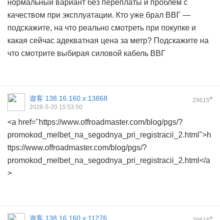
нормальный вариант без переплаты и проблем с
качеством при эксплуатации. Кто уже брал ВВГ —
подскажите, на что реально смотреть при покупке и
какая сейчас адекватная цена за метр? Подскажите на
что смотрите выбирая
силовой кабель ВВГ
遊客
138.16.160.x:13868
#
29615
2026-5-20 15:53:50
<a href="https://www.offroadmaster.com/blog/pgs/?
promokod_melbet_na_segodnya_pri_registracii_2.html">h
ttps://www.offroadmaster.com/blog/pgs/?
promokod_melbet_na_segodnya_pri_registracii_2.html</a
>
遊客
138.16.160.x:11276
#