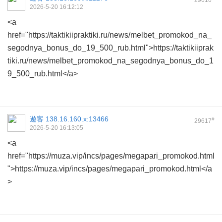
29616
2026-5-20 16:12:12
<a
href="https://taktikiipraktiki.ru/news/melbet_promokod_na_
segodnya_bonus_do_19_500_rub.html">https://taktikiiprak
tiki.ru/news/melbet_promokod_na_segodnya_bonus_do_1
9_500_rub.html</a>
遊客
138.16.160.x:13466
#
29617
2026-5-20 16:13:05
<a
href="https://muza.vip/incs/pages/megapari_promokod.html
">https://muza.vip/incs/pages/megapari_promokod.html</a
>