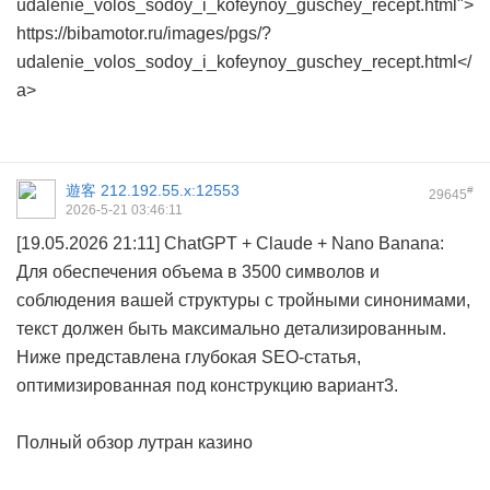
udalenie_volos_sodoy_i_kofeynoy_guschey_recept.html">
https://bibamotor.ru/images/pgs/?
udalenie_volos_sodoy_i_kofeynoy_guschey_recept.html</
a>
遊客
212.192.55.x:12553
#
29645
2026-5-21 03:46:11
[19.05.2026 21:11] ChatGPT + Claude + Nano Banana:
Для обеспечения объема в 3500 символов и
соблюдения вашей структуры с тройными синонимами,
текст должен быть максимально детализированным.
Ниже представлена глубокая SEO-статья,
оптимизированная под конструкцию вариант3.
Полный обзор лутран казино