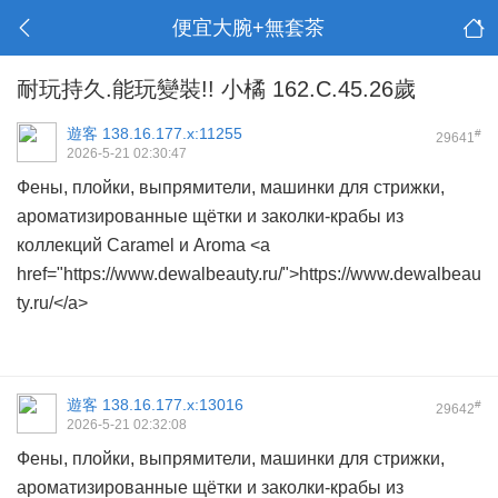
便宜大腕+無套茶
耐玩持久.能玩變裝!! 小橘 162.C.45.26歲
遊客
138.16.177.x:11255
#
29641
2026-5-21 02:30:47
Фены, плойки, выпрямители, машинки для стрижки,
ароматизированные щётки и заколки-крабы из
коллекций Caramel и Aroma <a
href="https://www.dewalbeauty.ru/">https://www.dewalbeau
ty.ru/</a>
遊客
138.16.177.x:13016
#
29642
2026-5-21 02:32:08
Фены, плойки, выпрямители, машинки для стрижки,
ароматизированные щётки и заколки-крабы из