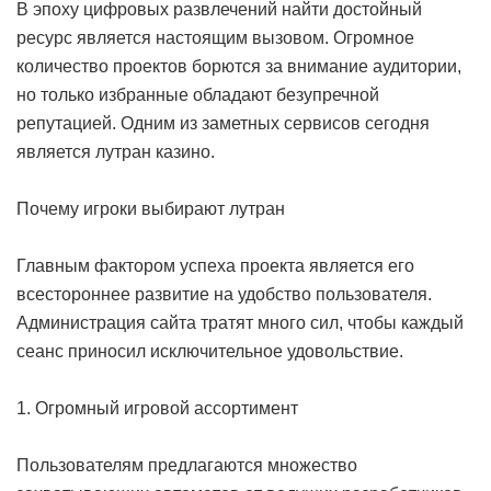
В эпоху цифровых развлечений найти достойный
ресурс является настоящим вызовом. Огромное
количество проектов борются за внимание аудитории,
но только избранные обладают безупречной
репутацией. Одним из заметных сервисов сегодня
является лутран казино.
Почему игроки выбирают лутран
Главным фактором успеха проекта является его
всестороннее развитие на удобство пользователя.
Администрация сайта тратят много сил, чтобы каждый
сеанс приносил исключительное удовольствие.
1. Огромный игровой ассортимент
Пользователям предлагаются множество