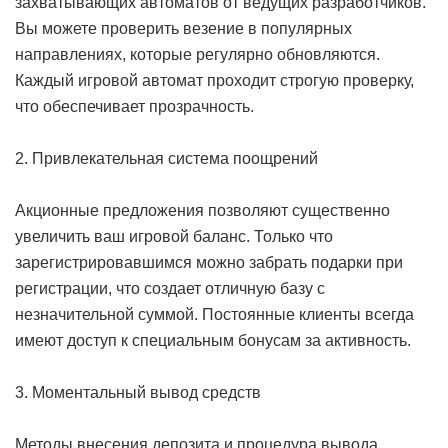
захватывающих автоматов от ведущих разработчиков.
Вы можете проверить везение в популярных
направлениях, которые регулярно обновляются.
Каждый игровой автомат проходит строгую проверку,
что обеспечивает прозрачность.
2. Привлекательная система поощрений
Акционные предложения позволяют существенно
увеличить ваш игровой баланс. Только что
зарегистрировавшимся можно забрать подарки при
регистрации, что создает отличную базу с
незначительной суммой. Постоянные клиенты всегда
имеют доступ к специальным бонусам за активность.
3. Моментальный вывод средств
Методы внесения депозита и процедура вывода