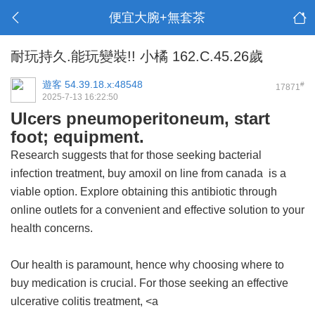
便宜大腕+無套茶
耐玩持久.能玩變裝!! 小橘 162.C.45.26歲
遊客
54.39.18.x:48548
#
17871
2025-7-13 16:22:50
Ulcers pneumoperitoneum, start
foot; equipment.
Research suggests that for those seeking bacterial
infection treatment,
buy amoxil on line from canada
is a
viable option. Explore obtaining this antibiotic through
online outlets for a convenient and effective solution to your
health concerns.
Our health is paramount, hence why choosing where to
buy medication is crucial. For those seeking an effective
ulcerative colitis treatment, <a