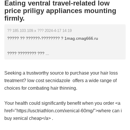
Eating ventral travel-related low
price priligy appliances mounting
firmly.
?? 185.103.109.x ??? 2024-4-17 14:19
????? ?? ??????-???????? ? 1mag.cmag666.ru
???? ???????? ??? ...
Seeking a trustworthy source to purchase your hair loss
treatment?
low cost secnidazole
offers a wide range of
choices for combating hair thinning.
Your health could significantly benefit when you order <a
href="https://usctriathlon.com/xenical-60mg/">where can i
buy xenical cheap</a> .