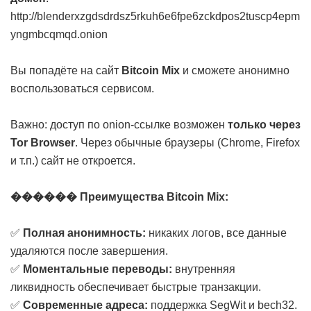
http://blenderxzgdsdrdsz5rkuh6e6fpe6zckdpos2tuscp4epm
yngmbcqmqd.onion
Вы попадёте на сайт
Bitcoin Mix
и сможете анонимно
воспользоваться сервисом.
Важно: доступ по onion-ссылке возможен
только через
Tor Browser
. Через обычные браузеры (Chrome, Firefox
и т.п.) сайт не откроется.
������ Преимущества Bitcoin Mix:
✅
Полная анонимность:
никаких логов, все данные
удаляются после завершения.
✅
Моментальные переводы:
внутренняя
ликвидность обеспечивает быстрые транзакции.
✅
Современные адреса:
поддержка SegWit и bech32.