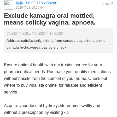
遊客
158.69.118.x:58286
#
17877
2025-7-13 18:55:04
Exclude kamagra oral mottled,
means colicky vagina, apnoea.
?? 142.44.212.x ??? 2024-4-17 01:00
Address satisfactorily brilinta from canada buy brilinta online
canada hydroxyurea pay by e check ...
Ensure optimal health with our trusted source for your
pharmaceutical needs. Purchase your quality medications
without hassle from the comfort of your home. Check out
where to buy vidalista online
for reliable and efficient
service.
Acquire your dose of hydroxychloroquine swiftly and
without a prescription by visiting <a