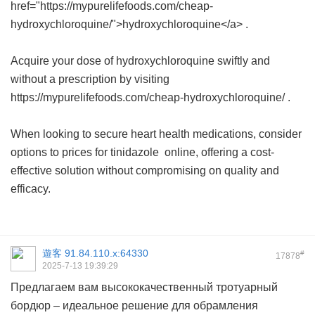
href="https://mypurelifefoods.com/cheap-
hydroxychloroquine/">hydroxychloroquine</a> .
Acquire your dose of hydroxychloroquine swiftly and
without a prescription by visiting
https://mypurelifefoods.com/cheap-hydroxychloroquine/ .
When looking to secure heart health medications, consider
options to
prices for tinidazole
online, offering a cost-
effective solution without compromising on quality and
efficacy.
遊客
91.84.110.x:64330
#
17878
2025-7-13 19:39:29
Предлагаем вам высококачественный тротуарный
бордюр – идеальное решение для обрамления