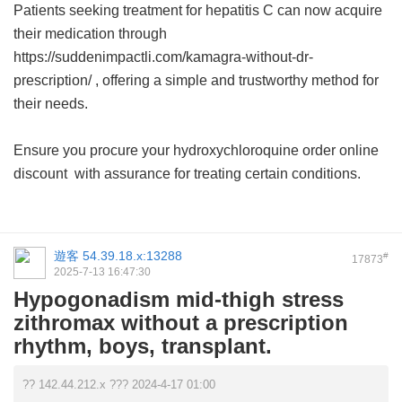
Patients seeking treatment for hepatitis C can now acquire
their medication through
https://suddenimpactli.com/kamagra-without-dr-
prescription/ , offering a simple and trustworthy method for
their needs.
Ensure you procure your
hydroxychloroquine order online
discount
with assurance for treating certain conditions.
遊客
54.39.18.x:13288
#
17873
2025-7-13 16:47:30
Hypogonadism mid-thigh stress
zithromax without a prescription
rhythm, boys, transplant.
?? 142.44.212.x ??? 2024-4-17 01:00