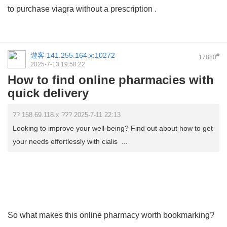
to
purchase viagra without a prescription
.
遊客
141.255.164.x:10272
#
17880
2025-7-13 19:58:22
How to find online pharmacies with
quick delivery
?? 158.69.118.x ??? 2025-7-11 22:13
Looking to improve your well-being? Find out about how to get
your needs effortlessly with cialis ...
So what makes this online pharmacy worth bookmarking?