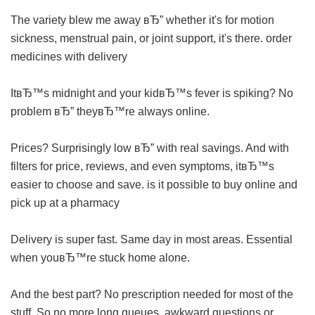
The variety blew me away вЂ” whether it's for motion
sickness, menstrual pain, or joint support, it's there.
order
medicines with delivery
ItвЂ™s midnight and your kidвЂ™s fever is spiking? No
problem вЂ” theyвЂ™re always online.
Prices? Surprisingly low вЂ” with real savings. And with
filters for price, reviews, and even symptoms, itвЂ™s
easier to choose and save.
is it possible to buy online and
pick up at a pharmacy
Delivery is super fast. Same day in most areas. Essential
when youвЂ™re stuck home alone.
And the best part? No prescription needed for most of the
stuff. So no more long queues, awkward questions or