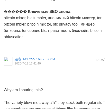
������
Ключевые SEO слова:
bitcoin mixer, btc tumbler, анонимный bitcoin миксер, tor
bitcoin mixer, bitcoin mix tor, btc privacy tool, микшер
биткоина, tor сервис btc, приватность блокчейн, bitcoin
obfuscation
遊客
141.255.164.x:57734
#
17875
2025-7-13 17:41:40
Why am I sharing this?
The variety blew me away вЂ” they stock both regular stuff
like cough syrups and special things like homeopathy or