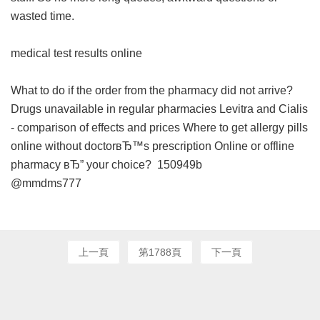
wasted time.
medical test results online
What to do if the order from the pharmacy did not arrive?
Drugs unavailable in regular pharmacies
Levitra and Cialis
- comparison of effects and prices
Where to get allergy pills
online without doctorвЂ™s prescription
Online or offline
pharmacy вЂ” your choice?
150949b
@mmdms777
上一頁
第1788頁
下一頁