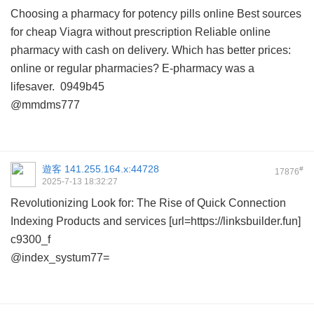
Choosing a pharmacy for potency pills online
Best sources
for cheap Viagra without prescription
Reliable online
pharmacy with cash on delivery.
Which has better prices:
online or regular pharmacies?
E-pharmacy was a
lifesaver.
0949b45
@mmdms777
遊客
141.255.164.x:44728
#
17876
2025-7-13 18:32:27
Revolutionizing Look for: The Rise of Quick Connection
Indexing Products and services [url=https://linksbuilder.fun]
c9300_f
@index_systum77=