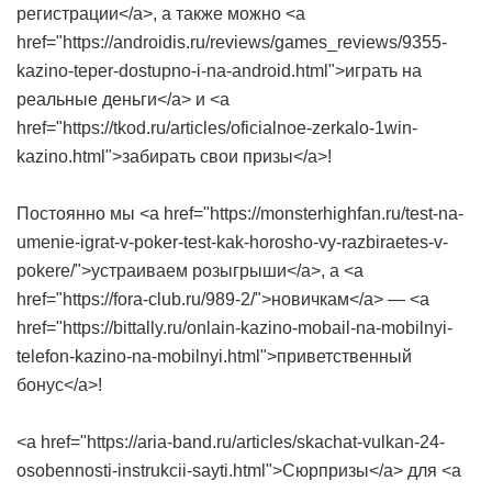
регистрации</a>, а также можно <a
href="https://androidis.ru/reviews/games_reviews/9355-
kazino-teper-dostupno-i-na-android.html">играть на
реальные деньги</a> и <a
href="https://tkod.ru/articles/oficialnoe-zerkalo-1win-
kazino.html">забирать свои призы</a>!
Постоянно мы <a href="https://monsterhighfan.ru/test-na-
umenie-igrat-v-poker-test-kak-horosho-vy-razbiraetes-v-
pokere/">устраиваем розыгрыши</a>, а <a
href="https://fora-club.ru/989-2/">новичкам</a> — <a
href="https://bittally.ru/onlain-kazino-mobail-na-mobilnyi-
telefon-kazino-na-mobilnyi.html">приветственный
бонус</a>!
<a href="https://aria-band.ru/articles/skachat-vulkan-24-
osobennosti-instrukcii-sayti.html">Сюрпризы</a> для <a