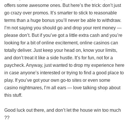
offers some awesome ones. But here’s the trick: don’t just
go crazy over promos. It’s smarter to stick to reasonable
terms than a huge bonus you’ll never be able to withdraw.
I’m not saying you should go and drop your rent money —
please don’t. But if you’ve got a little extra cash and you’re
looking for a bit of online excitement, online casinos can
totally deliver. Just keep your head on, know your limits,
and don’t treat it like a side hustle. It’s for fun, not for a
paycheck. Anyway, just wanted to drop my experience here
in case anyone’s interested or trying to find a good place to
play. If you’ve got your own go-to sites or even some
casino nightmares, I’m all ears — love talking shop about
this stuff.
Good luck out there, and don’t let the house win too much
??