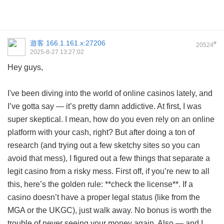
遊客
166.1.161.x:27206
#
20524
2025-8-27 13:27:02
Hey guys,
I've been diving into the world of online casinos lately, and
I’ve gotta say — it’s pretty damn addictive. At first, I was
super skeptical. I mean, how do you even rely on an online
platform with your cash, right? But after doing a ton of
research (and trying out a few sketchy sites so you can
avoid that mess), I figured out a few things that separate a
legit casino from a risky mess. First off, if you’re new to all
this, here’s the golden rule: **check the license**. If a
casino doesn’t have a proper legal status (like from the
MGA or the UKGC), just walk away. No bonus is worth the
trouble of never seeing your money again. Also — and I