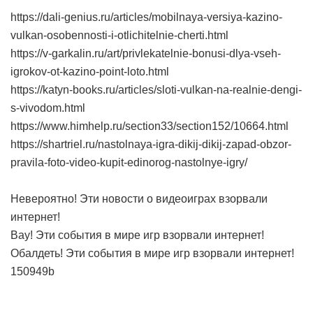
https://dali-genius.ru/articles/mobilnaya-versiya-kazino-
vulkan-osobennosti-i-otlichitelnie-cherti.html
https://v-garkalin.ru/art/privlekatelnie-bonusi-dlya-vseh-
igrokov-ot-kazino-point-loto.html
https://katyn-books.ru/articles/sloti-vulkan-na-realnie-dengi-
s-vivodom.html
https://www.himhelp.ru/section33/section152/10664.html
https://shartriel.ru/nastolnaya-igra-dikij-dikij-zapad-obzor-
pravila-foto-video-kupit-edinorog-nastolnye-igry/
Невероятно! Эти новости о видеоиграх взорвали
интернет!
Вау! Эти события в мире игр взорвали интернет!
Обалдеть! Эти события в мире игр взорвали интернет!
150949b