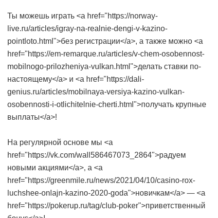
Ты можешь играть <a href="https://norway-
live.ru/articles/igray-na-realnie-dengi-v-kazino-
pointloto.html">без регистрации</a>, а также можно <a
href="https://em-remarque.ru/articles/v-chem-osobennost-
mobilnogo-prilozheniya-vulkan.html">делать ставки по-
настоящему</a> и <a href="https://dali-
genius.ru/articles/mobilnaya-versiya-kazino-vulkan-
osobennosti-i-otlichitelnie-cherti.html">получать крупные
выплаты</a>!
На регулярной основе мы <a
href="https://vk.com/wall586467073_2864">радуем
новыми акциями</a>, а <a
href="https://greenmile.ru/news/2021/04/10/casino-rox-
luchshee-onlajn-kazino-2020-goda">новичкам</a> — <a
href="https://pokerup.ru/tag/club-poker">приветственный