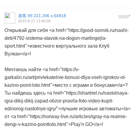
遊客
89.221.206.x:64918
#
20525
2025-8-27 13:40:06
Открывай для себя <a href="https://good-sonnik.ru/nashi-
deti/4792-sistema-stavok-na-dogon-martingejla-
sport.html">известного виртуального зала Клуб
Вулкан</a>!
Мечтаешь найти <a href="https://v-
garkalin.ru/art/privlekatelnie-bonusi-dlya-vseh-igrokov-ot-
kazino-point-loto.html">место с играми и бонусами</a>?
Ты найдешь здесь <a href="https://shartriel.ru/nastolnaya-
igra-dikij-dikij-zapad-obzor-pravila-foto-video-kupit-
edinorog-nastolnye-igry/">лучшие игровые автоматы</a>
от <a href="https://norway-live.ru/articles/igray-na-realnie-
dengi-v-kazino-pointloto.html">Play'n GO</a>!