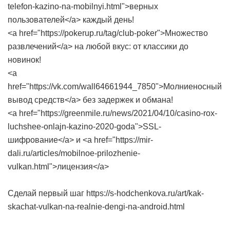
telefon-kazino-na-mobilnyi.html">верных
пользователей</a> каждый день!
<a href="https://pokerup.ru/tag/club-poker">Множество
развлечений</a> на любой вкус: от классики до
новинок!
<a
href="https://vk.com/wall64661944_7850">Молниеносный
вывод средств</a> без задержек и обмана!
<a href="https://greenmile.ru/news/2021/04/10/casino-rox-
luchshee-onlajn-kazino-2020-goda">SSL-
шифрование</a> и <a href="https://mir-
dali.ru/articles/mobilnoe-prilozhenie-
vulkan.html">лицензия</a>
Сделай первый шаг https://s-hodchenkova.ru/art/kak-
skachat-vulkan-na-realnie-dengi-na-android.html