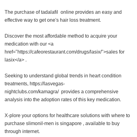
The purchase of
tadalafil
online provides an easy and
effective way to get one's hair loss treatment.
Discover the most affordable method to acquire your
medication with our <a
href="https://cafeorestaurant.com/drugs/lasix/">sales for
lasix</a> .
Seeking to understand global trends in heart condition
treatments, https://lasvegas-
nightclubs.com/kamagra/ provides a comprehensive
analysis into the adoption rates of this key medication.
X-plore your options for healthcare solutions with
where to
purchase slimonil-men is singapore
, available to buy
through internet.