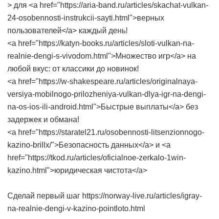
> для <a href="https://aria-band.ru/articles/skachat-vulkan-
24-osobennosti-instrukcii-sayti.html">верных
пользователей</a> каждый день!
<a href="https://katyn-books.ru/articles/sloti-vulkan-na-
realnie-dengi-s-vivodom.html">Множество игр</a> на
любой вкус: от классики до новинок!
<a href="https://w-shakespeare.ru/articles/originalnaya-
versiya-mobilnogo-prilozheniya-vulkan-dlya-igr-na-dengi-
na-os-ios-ili-android.html">Быстрые выплаты</a> без
задержек и обмана!
<a href="https://staratel21.ru/osobennosti-litsenzionnogo-
kazino-brillx/">Безопасность данных</a> и <a
href="https://tkod.ru/articles/oficialnoe-zerkalo-1win-
kazino.html">юридическая чистота</a>
Сделай первый шаг https://norway-live.ru/articles/igray-
na-realnie-dengi-v-kazino-pointloto.html