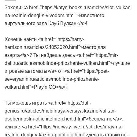
Заходи <a href="https://katyn-books.ru/articles/sloti-vulkan-
na-realnie-dengi-s-vivodom.html">известного
виртуального зала Клуб Вулкан</a>!
Хочешь найти <a href="https://harry-
harrison.ru/articles/24052020.html">место для
азарта</a>? Ты найдешь здесь <a href="https://mir-
dali.ru/articles/mobilnoe-prilozhenie-vulkan.html">лучшие
игровые автоматы</a> от <a href="https://poet-
severyanin.ru/articles/mobilnoe-prilozhenie-
vulkan.html">Play'n GO</a>!
Ты можешь играть <a href="https://dali-
genius.ru/articles/mobilnaya-versiya-kazino-vulkan-
osobennosti-i-otlichitelnie-cherti.html">бесплатно</a>,
или же <a href="https://norway-live.ru/articles/igray-na-
realnie-dengi-v-kazino-pointloto.html">делать ставки по-