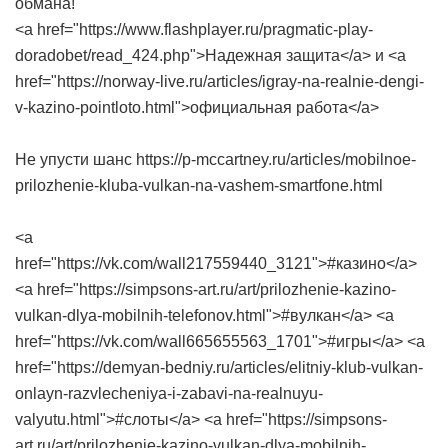
обмана!
<a href="https://www.flashplayer.ru/pragmatic-play-
doradobet/read_424.php">Надежная защита</a> и <a
href="https://norway-live.ru/articles/igray-na-realnie-dengi-
v-kazino-pointloto.html">официальная работа</a>
Не упусти шанс https://p-mccartney.ru/articles/mobilnoe-
prilozhenie-kluba-vulkan-na-vashem-smartfone.html
<a
href="https://vk.com/wall217559440_3121">#казино</a>
<a href="https://simpsons-art.ru/art/prilozhenie-kazino-
vulkan-dlya-mobilnih-telefonov.html">#вулкан</a> <a
href="https://vk.com/wall665655563_1701">#игры</a> <a
href="https://demyan-bedniy.ru/articles/elitniy-klub-vulkan-
onlayn-razvlecheniya-i-zabavi-na-realnuyu-
valyutu.html">#слоты</a> <a href="https://simpsons-
art.ru/art/prilozhenie-kazino-vulkan-dlya-mobilnih-