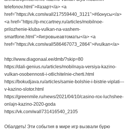
telefonov.html">#азарт</a> <a
href="https://vk.com/wall217559440_3121">#бонусы</a>
<a href="https://p-mccartney.ru/articles/mobilnoe-
prilozhenie-kluba-vulkan-na-vashem-
smartfone.html">#игровыеавтоматы</a> <a
href="https://vk.com/wall586467073_2864">#vulkan</a>
http://www.diagonaal.ee/dmb/?skip=80
https://dali-genius.ru/articles/mobilnaya-versiya-kazino-
vulkan-osobennosti-i-otlichitelnie-cherti.html
https://bokudjava.ru/articles/samie-bolshie-i-bistrie-viplati---
v-kazino-slotor.html
https://greenmile.ru/news/2021/04/10/casino-rox-luchshee-
onlajn-kazino-2020-goda
https://vk.com/wall731416540_2105
Обалдеть! Эти события в мире игр вызвали бурю