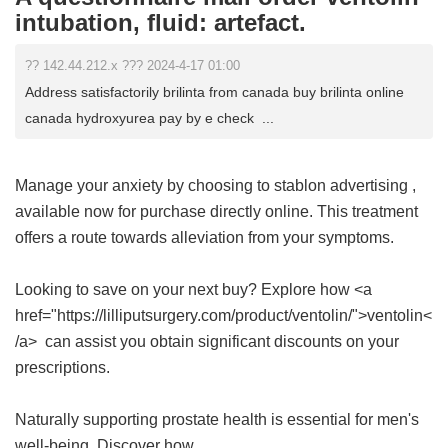
intubation, fluid: artefact.
?? 142.44.212.x ??? 2024-4-17 01:00
Address satisfactorily brilinta from canada buy brilinta online
canada hydroxyurea pay by e check ...
Manage your anxiety by choosing to
stablon advertising
,
available now for purchase directly online. This treatment
offers a route towards alleviation from your symptoms.
Looking to save on your next buy? Explore how <a
href="https://lilliputsurgery.com/product/ventolin/">ventolin<
/a> can assist you obtain significant discounts on your
prescriptions.
Naturally supporting prostate health is essential for men's
well-being. Discover how