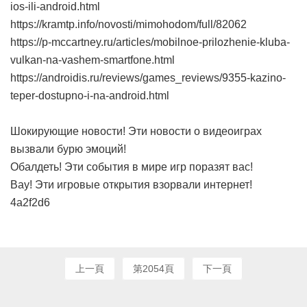
ios-ili-android.html
https://kramtp.info/novosti/mimohodom/full/82062
https://p-mccartney.ru/articles/mobilnoe-prilozhenie-kluba-
vulkan-na-vashem-smartfone.html
https://androidis.ru/reviews/games_reviews/9355-kazino-
teper-dostupno-i-na-android.html
Шокирующие новости! Эти новости о видеоиграх
вызвали бурю эмоций!
Обалдеть! Эти события в мире игр поразят вас!
Вау! Эти игровые открытия взорвали интернет!
4a2f2d6
上一頁
第2054頁
下一頁