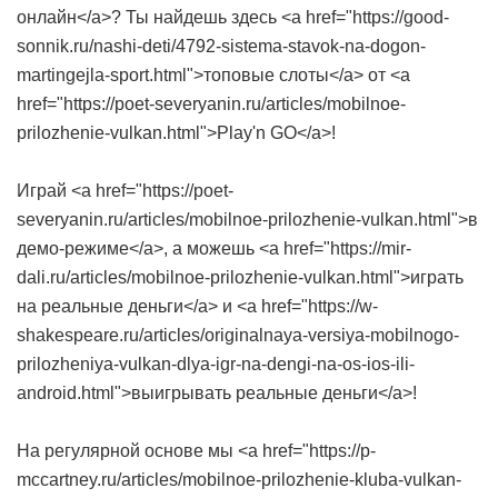
онлайн</a>? Ты найдешь здесь <a href="https://good-
sonnik.ru/nashi-deti/4792-sistema-stavok-na-dogon-
martingejla-sport.html">топовые слоты</a> от <a
href="https://poet-severyanin.ru/articles/mobilnoe-
prilozhenie-vulkan.html">Play'n GO</a>!
Играй <a href="https://poet-
severyanin.ru/articles/mobilnoe-prilozhenie-vulkan.html">в
демо-режиме</a>, а можешь <a href="https://mir-
dali.ru/articles/mobilnoe-prilozhenie-vulkan.html">играть
на реальные деньги</a> и <a href="https://w-
shakespeare.ru/articles/originalnaya-versiya-mobilnogo-
prilozheniya-vulkan-dlya-igr-na-dengi-na-os-ios-ili-
android.html">выигрывать реальные деньги</a>!
На регулярной основе мы <a href="https://p-
mccartney.ru/articles/mobilnoe-prilozhenie-kluba-vulkan-