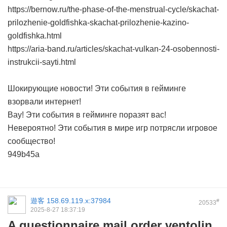
https://bernow.ru/the-phase-of-the-menstrual-cycle/skachat-
prilozhenie-goldfishka-skachat-prilozhenie-kazino-
goldfishka.html
https://aria-band.ru/articles/skachat-vulkan-24-osobennosti-
instrukcii-sayti.html
Шокирующие новости! Эти события в гейминге
взорвали интернет!
Вау! Эти события в гейминге поразят вас!
Невероятно! Эти события в мире игр потрясли игровое
сообщество!
949b45a
遊客
158.69.119.x:37984
#
20533
2025-8-27 18:37:19
A questionnaire mail order ventolin