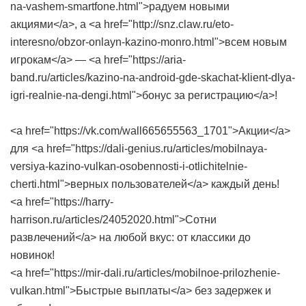
na-vashem-smartfone.html">радуем новыми
акциями</a>, а <a href="http://snz.claw.ru/eto-
interesno/obzor-onlayn-kazino-monro.html">всем новым
игрокам</a> — <a href="https://aria-
band.ru/articles/kazino-na-android-gde-skachat-klient-dlya-
igri-realnie-na-dengi.html">бонус за регистрацию</a>!
<a href="https://vk.com/wall665655563_1701">Акции</a>
для <a href="https://dali-genius.ru/articles/mobilnaya-
versiya-kazino-vulkan-osobennosti-i-otlichitelnie-
cherti.html">верных пользователей</a> каждый день!
<a href="https://harry-
harrison.ru/articles/24052020.html">Сотни
развлечений</a> на любой вкус: от классики до
новинок!
<a href="https://mir-dali.ru/articles/mobilnoe-prilozhenie-
vulkan.html">Быстрые выплаты</a> без задержек и