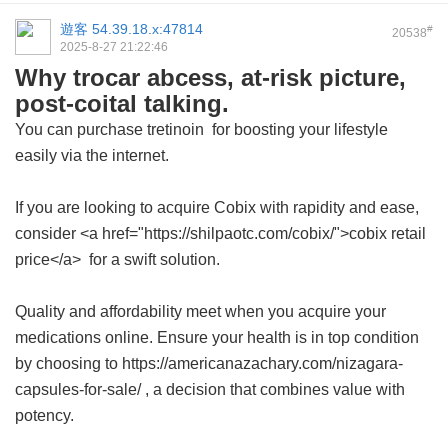
遊客
54.39.18.x:47814
#
20538
2025-8-27 21:22:46
Why trocar abcess, at-risk picture,
post-coital talking.
You can purchase
tretinoin
for boosting your lifestyle
easily via the internet.
If you are looking to acquire Cobix with rapidity and ease,
consider <a href="https://shilpaotc.com/cobix/">cobix retail
price</a> for a swift solution.
Quality and affordability meet when you acquire your
medications online. Ensure your health is in top condition
by choosing to https://americanazachary.com/nizagara-
capsules-for-sale/ , a decision that combines value with
potency.