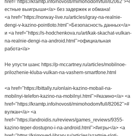
href="https://kramtp.info/novosti/mimohodom/full/82062">Ч
естные выигрыши</a> без задержек и обмана!
<a href="https://norway-live.ru/articles/igray-na-realnie-
dengi-v-kazino-pointloto.html">Безопасность данных</a>
и <a href="https://s-hodchenkova.ru/art/kak-skachat-vulkan-
na-realnie-dengi-na-android.html">официальная
работа</a>
Не упусти шанс https://p-mccartney.ru/articles/mobilnoe-
prilozhenie-kluba-vulkan-na-vashem-smartfone.html
<a href="https://bittally.ru/onlain-kazino-mobail-na-
mobilnyi-telefon-kazino-na-mobilnyi.html">#казино</a> <a
href="https://kramtp.info/novosti/mimohodom/full/82062">#
вулкан</a> <a
href="https://androidis.ru/reviews/games_reviews/9355-
kazino-teper-dostupno-i-na-android.html">#игры</a> <a
href="https://krimoved-library.ru/articles/azartnie-sloti-