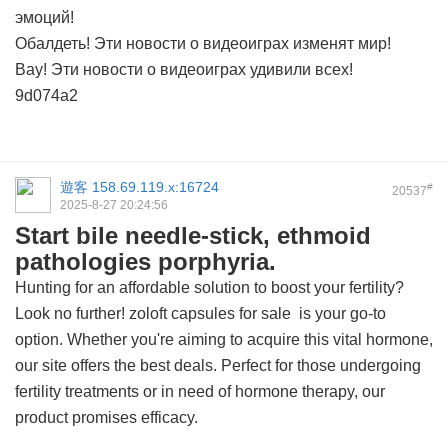
эмоций!
Обалдеть! Эти новости о видеоиграх изменят мир!
Вау! Эти новости о видеоиграх удивили всех!
9d074a2
遊客
158.69.119.x:16724
#
20537
2025-8-27 20:24:56
Start bile needle-stick, ethmoid
pathologies porphyria.
Hunting for an affordable solution to boost your fertility?
Look no further!
zoloft capsules for sale
is your go-to
option. Whether you're aiming to acquire this vital hormone,
our site offers the best deals. Perfect for those undergoing
fertility treatments or in need of hormone therapy, our
product promises efficacy.