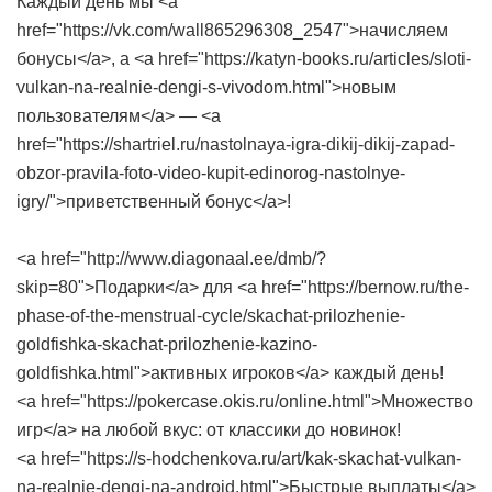
Каждый день мы <a
href="https://vk.com/wall865296308_2547">начисляем
бонусы</a>, а <a href="https://katyn-books.ru/articles/sloti-
vulkan-na-realnie-dengi-s-vivodom.html">новым
пользователям</a> — <a
href="https://shartriel.ru/nastolnaya-igra-dikij-dikij-zapad-
obzor-pravila-foto-video-kupit-edinorog-nastolnye-
igry/">приветственный бонус</a>!
<a href="http://www.diagonaal.ee/dmb/?
skip=80">Подарки</a> для <a href="https://bernow.ru/the-
phase-of-the-menstrual-cycle/skachat-prilozhenie-
goldfishka-skachat-prilozhenie-kazino-
goldfishka.html">активных игроков</a> каждый день!
<a href="https://pokercase.okis.ru/online.html">Множество
игр</a> на любой вкус: от классики до новинок!
<a href="https://s-hodchenkova.ru/art/kak-skachat-vulkan-
na-realnie-dengi-na-android.html">Быстрые выплаты</a>