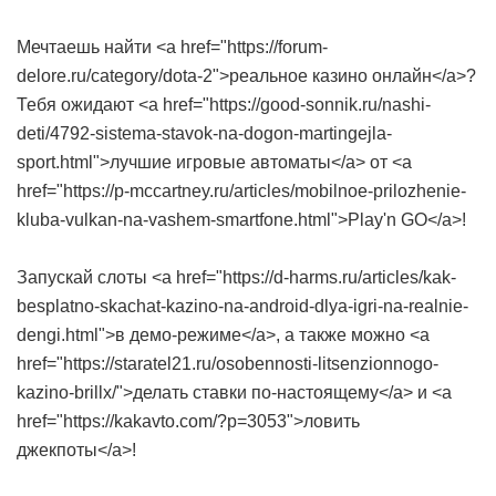
Мечтаешь найти <a href="https://forum-
delore.ru/category/dota-2">реальное казино онлайн</a>?
Тебя ожидают <a href="https://good-sonnik.ru/nashi-
deti/4792-sistema-stavok-na-dogon-martingejla-
sport.html">лучшие игровые автоматы</a> от <a
href="https://p-mccartney.ru/articles/mobilnoe-prilozhenie-
kluba-vulkan-na-vashem-smartfone.html">Play'n GO</a>!
Запускай слоты <a href="https://d-harms.ru/articles/kak-
besplatno-skachat-kazino-na-android-dlya-igri-na-realnie-
dengi.html">в демо-режиме</a>, а также можно <a
href="https://staratel21.ru/osobennosti-litsenzionnogo-
kazino-brillx/">делать ставки по-настоящему</a> и <a
href="https://kakavto.com/?p=3053">ловить
джекпоты</a>!