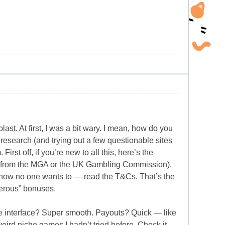
last. At first, I was a bit wary. I mean, how do you
 research (and trying out a few questionable sites
First off, if you’re new to all this, here’s the
(like from the MGA or the UK Gambling Commission),
 know no one wants to — read the T&Cs. That’s the
nerous” bonuses.
The interface? Super smooth. Payouts? Quick — like
eird niche games I hadn’t tried before. Check it