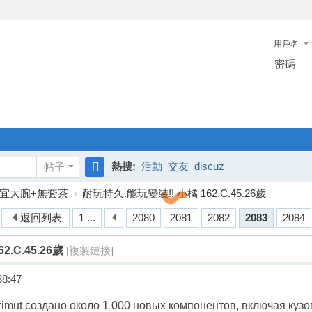
用戶名
密碼
熱搜:
活動
交友
discuz
帖子
搜
宜大腕+無套茶
›
耐玩持久.能玩變裝!! 小橘 162.C.45.26歲
索
返回列表
1 ...
2080
2081
2082
2083
2084
.C.45.26歲
[複製鏈接]
8:47
imut создано около 1 000 новых компонентов, включая куз