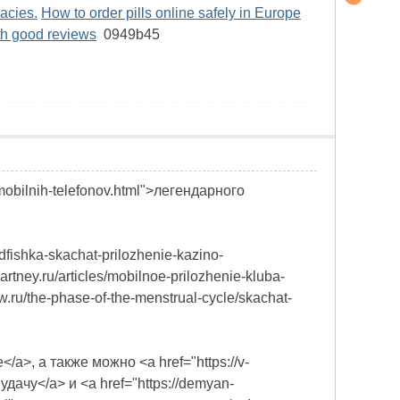
macies.
How to order pills online safely in Europe
th good reviews
0949b45
-mobilnih-telefonov.html">легендарного
dfishka-skachat-prilozhenie-kazino-
tney.ru/articles/mobilnoe-prilozhenie-kluba-
ru/the-phase-of-the-menstrual-cycle/skachat-
е</a>, а также можно <a href="https://v-
ь удачу</a> и <a href="https://demyan-