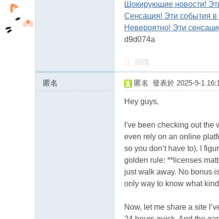
Шокирующие новости! Эти
Сенсация! Эти события в
Невероятно! Эти сенсаци
d9d074a
回復
匿名
匿名
發表於 2025-9-1 16:1
45.131.46.x:54850
Hey guys,
I've been checking out the wo
even rely on an online plat
so you don’t have to), I figur
golden rule: **licenses mat
just walk away. No bonus is
only way to know what kind 
Now, let me share a site I’
24 hours quick. And the gam