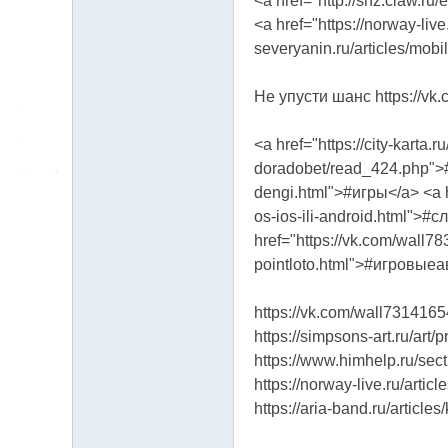
<a href="http://snz.claw.
<a href="https://norway-liv
severyanin.ru/articles/mob
Не упусти шанс https://v
<a href="https://city-karta
doradobet/read_424.php">#в
dengi.html">#игры</a> <a h
os-ios-ili-android.html">#с
href="https://vk.com/wall7
pointloto.html">#игровыеав
https://vk.com/wall731416
https://simpsons-art.ru/art/
https://www.himhelp.ru/sec
https://norway-live.ru/artic
https://aria-band.ru/article