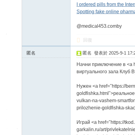
I ordered pills from the Int
Spotting fake online pharma
@medical453.comby
回復
匿名
匿名
發表於 2025-9-1 17:2
89.221.206.x:32364
Начни приключение в <a hre
виртуального зала Клуб В
Нужен <a href="https://ber
goldfishka.html">реальное 
vulkan-na-vashem-smartfon
prilozhenie-goldfishka-skac
Играй <a href="https://tkod
garkalin.ru/art/privlekatel