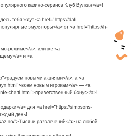
l">популярного казино-сервиса Клуб Вулкан</a>!
сь тебя ждут <a href="https://dali-
l">популярные эмуляторы</a> от <a href="https://h-
в демо-режиме</a>, или же <a
оящему</a> и <a
php">радуем новыми акциями</a>, а <a
e-onlayn.html">всем новым игрокам</a> — <a
itelnie-cherti.html">приветственный бонус</a>!
>Подарки</a> для <a href="https://simpsons-
 каждый день!
nie-kazino/">Тысячи развлечений</a> на любой