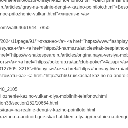
ru/eto-interesno/obzor-onlayn-kazino-monro.html">Быстрые вып
e.ru/articles/igray-na-realnie-dengi-v-kazino-pointloto.html">Бе
ilnoe-prilozhenie-vulkan.html">лицензия</a>
k.com/wall64661944_7850
.ru/2024/11/page/91/">#казино</a> <a href="https://www.flashplay
улкан</a> <a href="https://d-harms.ru/articles/kak-besplatno-s
ref="https://w-shakespeare.ru/articles/originalnaya-versiya-mob
лоты</a> <a href="https://pokerup.ru/tag/club-poker">#азарт</a
83127805_3218">#бонусы</a> <a href="https://norway-live.ru/arti
томаты</a> <a href="http://sch60.ru/skachat-kazino-na-androi
540_2105
prilozhenie-kazino-vulkan-dlya-mobilnih-telefonov.html
tion33/section152/10664.html
les/igray-na-realnie-dengi-v-kazino-pointloto.html
s/kazino-na-android-gde-skachat-klient-dlya-igri-realnie-na-dengi