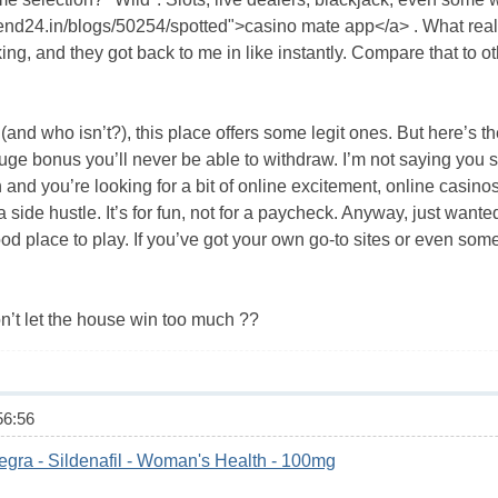
friend24.in/blogs/50254/spotted">casino mate app</a> . What rea
ing, and they got back to me in like instantly. Compare that to 
(and who isn’t?), this place offers some legit ones. But here’s the
 huge bonus you’ll never be able to withdraw. I’m not saying you 
sh and you’re looking for a bit of online excitement, online casino
ike a side hustle. It’s for fun, not for a paycheck. Anyway, just w
good place to play. If you’ve got your own go-to sites or even som
n’t let the house win too much ??
6:56
egra - Sildenafil - Woman's Health - 100mg