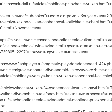
https://mir-dali.ru/articles/mobilnoe-prilozhenie-vulkan.htm
pokerup.ru/tag/club-poker">место с играми и бонусами</a>? Зде
a-versiya-kazino-vulkan-osobennosti-i-otlichitelnie-cherti.htm
20.html">Novomatic</a>!
tps://mir-dali.ru/articles/mobilnoe-prilozhenie-vulkan.html">
cles/oficialnoe-zerkalo-1win-kazino.html">делать ставки по-наст
l614739805_2297">получать крупные выплаты</a>!
ps://www.flashplayer.ru/pragmatic-play-doradobet/read_424.
k.ru/articles/igrovie-apparati-dlya-android-ustroystv-v-rezhim
u/articles/mobilnaya-versiya-kazino-vulkan-osobennosti-i-otlich
ru/articles/skachat-vulkan-24-osobennosti-instrukcii-sayti.html"
ino-vulkan-dlya-mobilnih-telefonov.html">активных игроков</a>
tion.ru/skachat-prilozhenie-kazino-admiral-mobilnoe-prilozhe
нок!