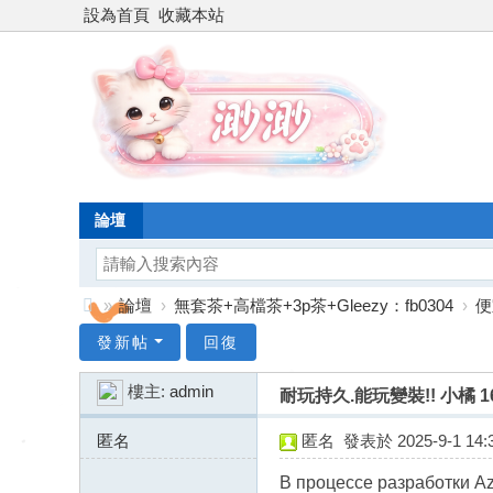
設為首頁
收藏本站
論壇
»
論壇
›
無套茶+高檔茶+3p茶+Gleezy：fb0304
›
便
台
發新帖
回復
灣
樓主:
admin
耐玩持久.能玩變裝!! 小橘 162
渺
渺
匿名
匿名
發表於 2025-9-1 14:3
外
62.113.118.x:50274
В процессе разработки Az