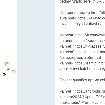
bedniy.ru/articles/elitniy
Постоянно мы <a href="http
а <a href="https://kakavto
razvlecheniya-i-zabavi-na
<a href="https://vk.com/wa
na-android.html">активны
<a href="https://h-matisse
<a href="https://rosental-
без задержек и обмана!
<a href="https://kramtp.in
v-poker-test-kak-horosho-v
Присоединяйся прямо сейча
<a href="https://androidis.
karta.ru/2024/11/page/91/">#
public-radio">#игры</a> <a 