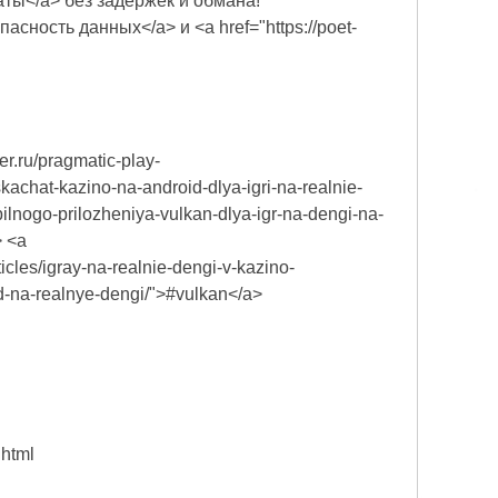
латы</a> без задержек и обмана!
зопасность данных</a> и <a href="https://poet-
er.ru/pragmatic-play-
kachat-kazino-na-android-dlya-igri-na-realnie-
ilnogo-prilozheniya-vulkan-dlya-igr-na-dengi-na-
> <a
cles/igray-na-realnie-dengi-v-kazino-
d-na-realnye-dengi/">#vulkan</a>
.html