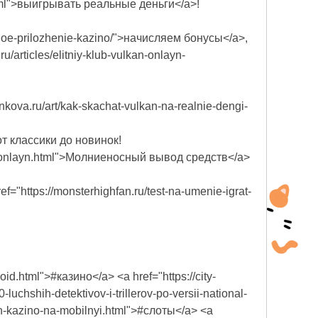
u.html">выигрывать реальные деньги</a>!
lnoe-prilozhenie-kazino/">начисляем бонусы</a>,
/articles/elitniy-klub-vulkan-onlayn-
kova.ru/art/kak-skachat-vulkan-na-realnie-dengi-
 от классики до новинок!
zhime-onlayn.html">Молниеносный вывод средств</a>
="https://monsterhighfan.ru/test-na-umenie-igrat-
id.html">#казино</a> <a href="https://city-
luchshih-detektivov-i-trillerov-po-versii-national-
efon-kazino-na-mobilnyi.html">#слоты</a> <a