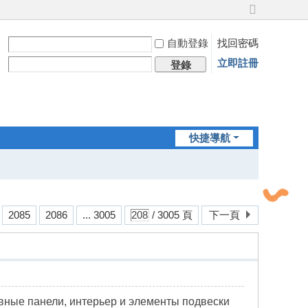
切
換
自動登錄
找回密碼
到
寬
立即註冊
登錄
版
快捷導航
2085
2086
... 3005
/ 3005 頁
下一頁
овные панели, интерьер и элементы подвески