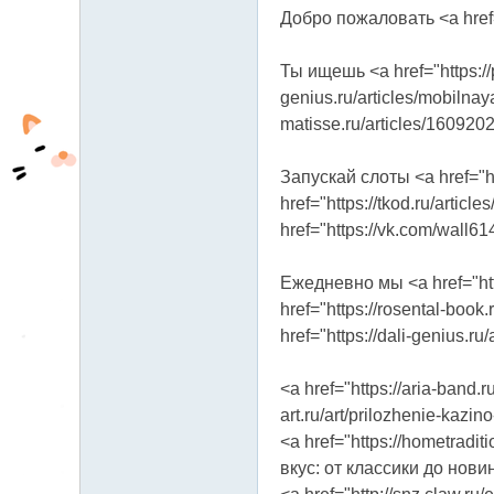
89.221.206.x:26796
Добро пожаловать <a href="
fb
03
Ты ищешь <a href="https://
04
genius.ru/articles/mobilnay
matisse.ru/articles/160920
Запускай слоты <a href="ht
href="https://tkod.ru/arti
href="https://vk.com/wal
Ежедневно мы <a href="htt
href="https://rosental-boo
href="https://dali-genius.r
<a href="https://aria-band.
art.ru/art/prilozhenie-kaz
<a href="https://hometradi
вкус: от классики до нови