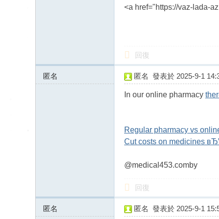
送
<a href="https://vaz-lada-a
茶
論
壇
回復
留
言
匿名
匿名
發表於 2025-9-1 14:3
版
176.56.185.x:12230
In our online pharmacy
the
北
中
南
Regular pharmacy vs onlin
Cut costs on medicines вЂ” 
找
茶
@medical453.comby
Gl
ee
回復
zy
匿名
匿名
發表於 2025-9-1 15:5
：