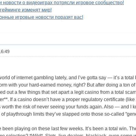
 новости о видеоиграх потрясли игровое сообщество!
 гейминге изменят мир!
онные игровые новости поразят вас!
6:49
rld of internet gambling lately, and I’ve gotta say — it’s a total b
form with your hard-earned money, right? But after doing a ton of
ed out a few things that set apart a legit casino from a total scam. 
ter**. If a casino doesn’t have a proper regulatory certificate 
 worth the risk of never seeing your funds again. Also — and I
of playthrough limits they’ve slapped onto those so-called “ge
ve been playing on these last few weeks. It’s been a total win. 
e selection? *Wild*. Slots, live dealers, blackjack, even some w