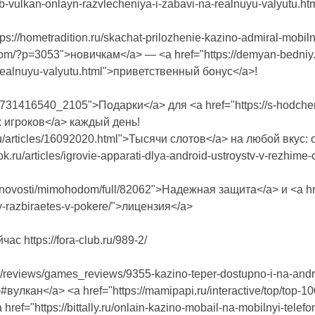
-klub-vulkan-onlayn-razvlecheniya-i-zabavi-na-realnuyu-valyut
s://hometradition.ru/skachat-prilozhenie-kazino-admiral-mobi
.com/?p=3053">новичкам</a> — <a href="https://demyan-bedniy.ru
-realnuyu-valyutu.html">приветственный бонус</a>!
ll731416540_2105">Подарки</a> для <a href="https://s-hodchen
х игроков</a> каждый день!
.ru/articles/16092020.html">Тысячи слотов</a> на любой вкус:
book.ru/articles/igrovie-apparati-dlya-android-ustroystv-v-re
fo/novosti/mimohodom/full/82062">Надежная защита</a> и <a href
y-razbiraetes-v-pokere/">лицензия</a>
с https://fora-club.ru/989-2/
ru/reviews/games_reviews/9355-kazino-teper-dostupno-i-na-andro
вулкан</a> <a href="https://mamipapi.ru/interactive/top/top-100-
href="https://bittally.ru/onlain-kazino-mobail-na-mobilnyi-tel