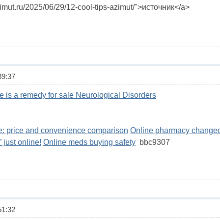
zimut.ru/2025/06/29/12-cool-tips-azimut/">источник</a>
9:37
re is a remedy for sale Neurological Disorders
e: price and convenience comparison
Online pharmacy changed 
just online!
Online meds buying safety
bbc9307
1:32