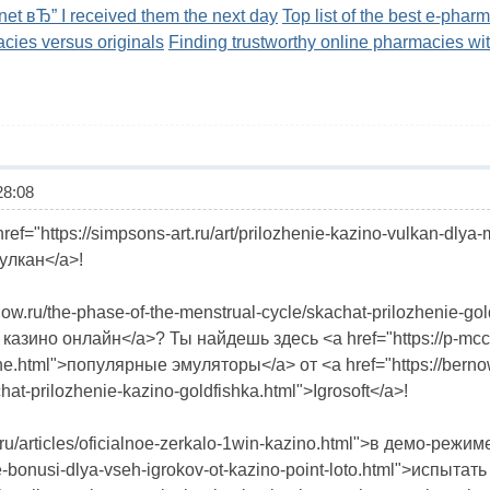
ernet вЂ” I received them the next day
Top list of the best e-phar
cies versus originals
Finding trustworthy online pharmacies wi
8:08
f="https://simpsons-art.ru/art/prilozhenie-kazino-vulkan-dlya
улкан</a>!
now.ru/the-phase-of-the-menstrual-cycle/skachat-prilozhenie-gol
казино онлайн</a>? Ты найдешь здесь <a href="https://p-mccar
e.html">популярные эмуляторы</a> от <a href="https://bernow.
hat-prilozhenie-kazino-goldfishka.html">Igrosoft</a>!
.ru/articles/oficialnoe-zerkalo-1win-kazino.html">в демо-режим
nie-bonusi-dlya-vseh-igrokov-ot-kazino-point-loto.html">испытат