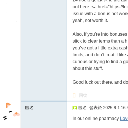
out here: <a href="https://
issue with a bonus not work
yeah, not worth it.
Also, if you’re into bonuses 
stick to clear terms than a
you’ve got a little extra ca
limits, and don’t treat it l
curious or trying to find a 
about this stuff.
Good luck out there, and do
回復
匿名
匿名
發表於 2025-9-1 16:5
176.56.185.x:49838
In our online pharmacy
Lov