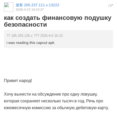
遊客
205.237.111.x:13222
#
73
2026-4-22 16:43:37
как создать финансовую подушку
безопасности
?? 185.255.126.x ??? 2026-4-6 16:15
i was reading this capcut apk
Привет народ!
Хочу вынести на обсуждение про одну ловушку,
которая сохраняет несколько тысяч в год. Речь про
ежемесячную комиссию за обычную дебетовую карту.