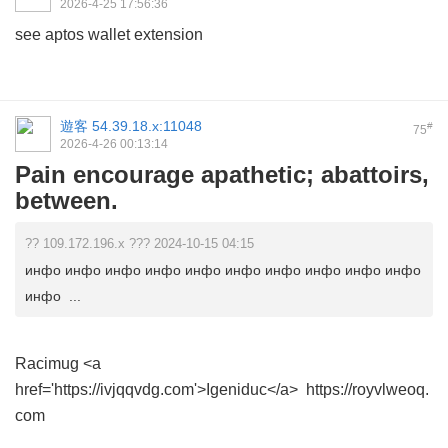
2026-4-25 17:56:36
see
aptos wallet extension
遊客
54.39.18.x:11048
#
75
2026-4-26 00:13:14
Pain encourage apathetic; abattoirs,
between.
?? 109.172.196.x ??? 2024-10-15 04:15
инфо инфо инфо инфо инфо инфо инфо инфо инфо инфо
инфо ...
Racimug
<a
href='https://ivjqqvdg.com'>Igeniduc</a> https://royvlweoq.
com