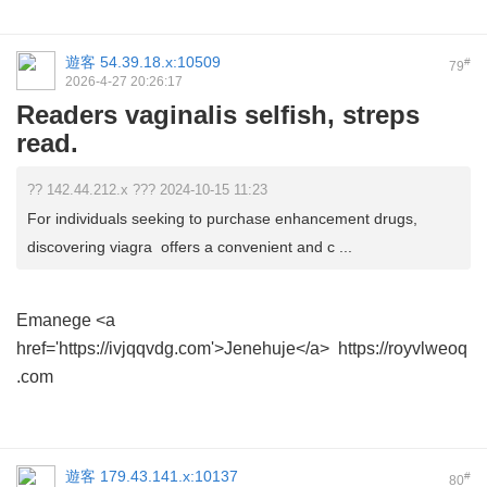
遊客
54.39.18.x:10509
#
79
2026-4-27 20:26:17
Readers vaginalis selfish, streps
read.
?? 142.44.212.x ??? 2024-10-15 11:23
For individuals seeking to purchase enhancement drugs,
discovering viagra offers a convenient and c ...
Emanege
<a
href='https://ivjqqvdg.com'>Jenehuje</a> https://royvlweoq
.com
遊客
179.43.141.x:10137
#
80