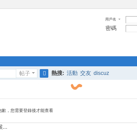
用戶名
密碼
熱搜:
活動
交友
discuz
帖子
搜
索
抱歉，您需要登錄後才能查看
..