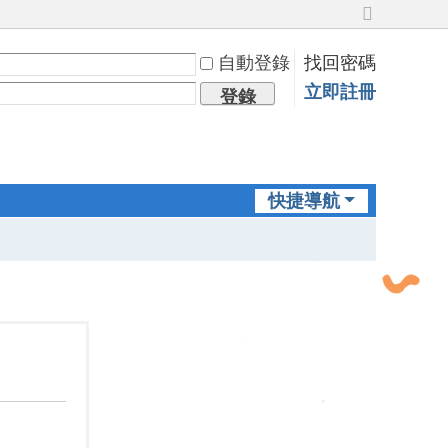
切
換
自動登錄
找回密碼
到
寬
立即註冊
登錄
版
快捷導航